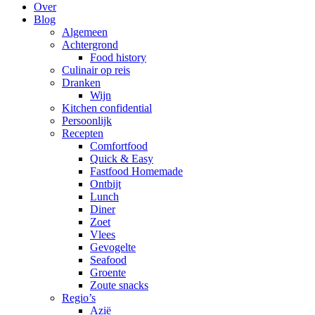
Over
Blog
Algemeen
Achtergrond
Food history
Culinair op reis
Dranken
Wijn
Kitchen confidential
Persoonlijk
Recepten
Comfortfood
Quick & Easy
Fastfood Homemade
Ontbijt
Lunch
Diner
Zoet
Vlees
Gevogelte
Seafood
Groente
Zoute snacks
Regio’s
Azië