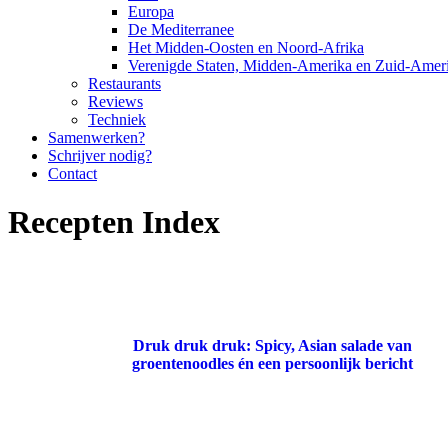
Europa
De Mediterranee
Het Midden-Oosten en Noord-Afrika
Verenigde Staten, Midden-Amerika en Zuid-Amer
Restaurants
Reviews
Techniek
Samenwerken?
Schrijver nodig?
Contact
Recepten Index
Druk druk druk: Spicy, Asian salade van
groentenoodles én een persoonlijk bericht