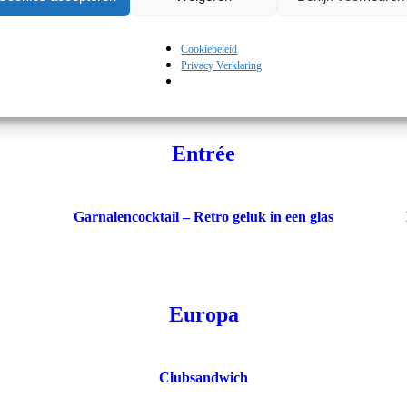
Cookiebeleid
KERST – Glüh Dich Glücklich Glühwein & Mulled
Privacy Verklaring
Cider from the Borough (drank)
Entrée
Garnalencocktail – Retro geluk in een glas
Europa
Clubsandwich