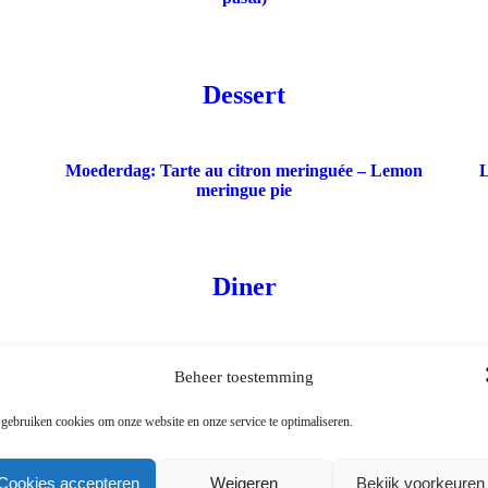
Dessert
Moederdag: Tarte au citron meringuée – Lemon
L
meringue pie
Diner
Chateaubriand à l’échalote – Chateaubriand: het
Beheer toestemming
neusje van de ossenhaas
 gebruiken cookies om onze website en onze service te optimaliseren.
Dranken
Cookies accepteren
Weigeren
Bekijk voorkeuren