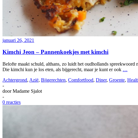
januari 26, 2021
Kimchi Jeon – Pannenkoekjes met kimchi
Belofte maakt schuld, althans, zo luidt het oudhollands spreekwoord 
Die kimchi kun je los eten, als bijgerecht, maar je kunt er ook
…
Achtergrond
,
Azië
,
Bijgerechten
,
Comfortfood
,
Diner
,
Groente
,
Healt
-
door
Madame Sjalot
-
0 reacties