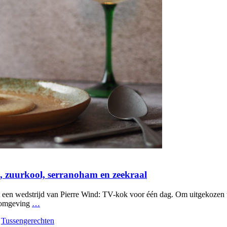
 zuurkool, serranoham en zeekraal
et een wedstrijd van Pierre Wind: TV-kok voor één dag. Om uitgekozen
e omgeving
…
,
Tussengerechten