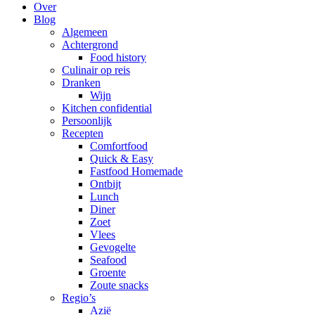
Over
Blog
Algemeen
Achtergrond
Food history
Culinair op reis
Dranken
Wijn
Kitchen confidential
Persoonlijk
Recepten
Comfortfood
Quick & Easy
Fastfood Homemade
Ontbijt
Lunch
Diner
Zoet
Vlees
Gevogelte
Seafood
Groente
Zoute snacks
Regio’s
Azië