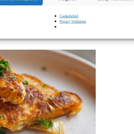
Zo kom ik de afgelopen weken werkelijk óveral deze pasta met tomaatje
Cookiebeleid
Privacy Verklaring
y
,
Tussengerechten