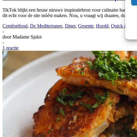
TikTok blijkt een heuse nieuwe inspiratiebron voor culinaire hacks. 
dit echt voor de site móést maken. Nou, u vraagt wij draaien, dus
…
Comfortfood
,
De Mediterranee
,
Diner
,
Groente
,
Hoofd
,
Quick & Eas
-
door
Madame Sjalot
-
1 reactie