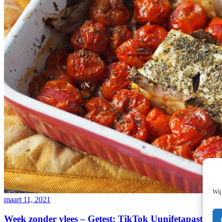
Wij
maart 11, 2021
Week zonder vlees – Getest: TikTok Uunifetapasta (fe