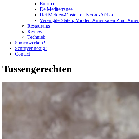
Europa
De Mediterranee
Het Midden-Oosten en Noord-Afrika
Verenigde Staten, Midden-Amerika en Zuid-Amer
Restaurants
Reviews
Techniek
Samenwerken?
Schrijver nodig?
Contact
Tussengerechten