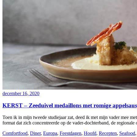
december 16, 2020
KERST – Zeeduivel medaillons met romige appelsaus,
Toen ik in mijn tweede studiejaar zat, deed ik met mijn vader mee m
format dat zich concentreerde op de vader-dochterband, de regional
Comfortfood
,
Diner
,
Europa
,
Feestdagen
,
Hoofd
,
Recepten
,
Seafood