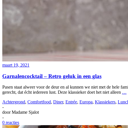
maart 19, 2021
Garnalencocktail – Retro geluk in een glas
Pasen staat alweer voor de deur en al kunnen we niet met de hele fam
gerecht, dat écht iedereen lust. Deze klassieker doet het niet alleen
…
Achtergrond
,
Comfortfood
,
Diner
,
Entrée
,
Europa
,
Klassiekers
,
Lunc
-
door
Madame Sjalot
-
0 reacties