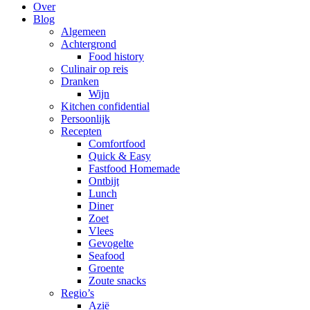
Over
Blog
Algemeen
Achtergrond
Food history
Culinair op reis
Dranken
Wijn
Kitchen confidential
Persoonlijk
Recepten
Comfortfood
Quick & Easy
Fastfood Homemade
Ontbijt
Lunch
Diner
Zoet
Vlees
Gevogelte
Seafood
Groente
Zoute snacks
Regio’s
Azië