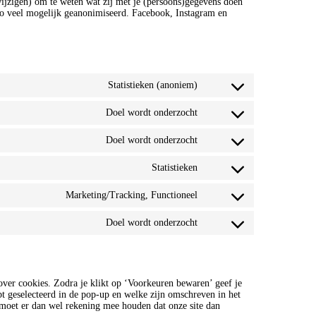
ijzigen) om te weten wat zij met je (persoons)gegevens doen
 zo veel mogelijk geanonimiseerd. Facebook, Instagram en
Statistieken (anoniem)
Consent
to
Doel wordt onderzocht
service
Consent
google-
to
analytics
Doel wordt onderzocht
service
Consent
wordpress
to
Statistieken
service
Consent
google-
to
fonts
Marketing/Tracking, Functioneel
service
Consent
youtube
to
Doel wordt onderzocht
service
Consent
facebook
to
service
diversen
 over cookies. Zodra je klikt op ‘Voorkeuren bewaren’ geef je
t geselecteerd in de pop-up en welke zijn omschreven in het
e moet er dan wel rekening mee houden dat onze site dan