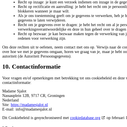
Recht op inzage: je kunt een verzoek indienen om inzage in de geg
Recht op rectificatie en aanvulling: je hebt het recht om je persoonl
blokkeren wanneer je maar wilt.
Als je ons toestemming geeft om je gegevens te verwerken, heb je h
gegevens te laten verwijderen.
Recht om je gegevens over te dragen: je hebt het recht om al je per
verwerkingsverantwoordelijke en deze in hun geheel over te dragen
Recht op bezwaar: je kan bezwaar maken tegen de verwerking van j
redenen voor verwerking zijn.
Om deze rechten uit te oefenen, neem contact met ons op. Verwijs naar de con
over hoe we met je gegevens omgaan, horen we graag van je, maar je hebt ook
autoriteit (de Autoriteit Persoonsgegevens).
10. Contactinformatie
Voor vragen en/of opmerkingen met betrekking tot ons cookiebeleid en deze 
contactinformatie:
Madame Sjalot
Nassauplein 12B, 9717 CR, Groningen
Nederland
Site:
https://madamesjalot.nl
E-mail:
info@
madamesjalot.nl
Dit Cookiebeleid is gesynchroniseerd met
cookiedatabase.org
op februari 