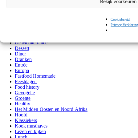
Bekijk voorkeuren
Achtergrond
Algemeen
Azië
Cookiebeleid
Bijgerechten
Privacy Verklarin
Comfortfood
Culi shopping
Culinair op reis
De Mediterranee
Dessert
Diner
Dranken
Entrée
Europa
Fastfood Homemade
Feestdagen
Food history
Gevogelte
Groente
Healthy
Het Midden-Oosten en Noord-Afrika
Hoofd
Klassiekers
Kook musthaves
Lezen en kijken
Lunch