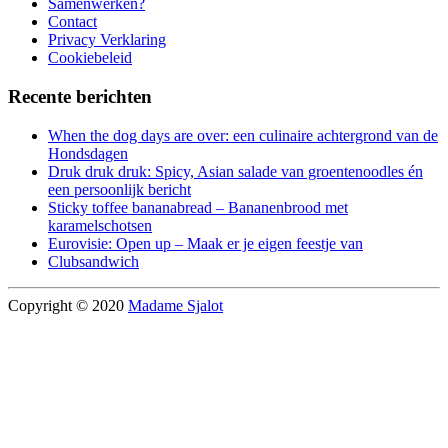
Samenwerken?
Contact
Privacy Verklaring
Cookiebeleid
Recente berichten
When the dog days are over: een culinaire achtergrond van de
Hondsdagen
Druk druk druk: Spicy, Asian salade van groentenoodles én
een persoonlijk bericht
Sticky toffee bananabread – Bananenbrood met
karamelschotsen
Eurovisie: Open up – Maak er je eigen feestje van
Clubsandwich
Copyright © 2020
Madame Sjalot