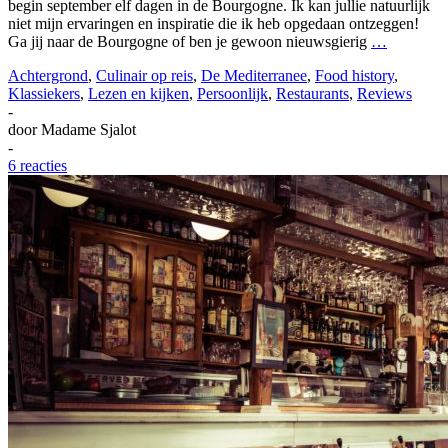
begin september elf dagen in de Bourgogne. Ik kan jullie natuurlijk
niet mijn ervaringen en inspiratie die ik heb opgedaan ontzeggen!
Ga jij naar de Bourgogne of ben je gewoon nieuwsgierig
…
Achtergrond
,
Culinair op reis
,
De Mediterranee
,
Food history
,
Klassiekers
,
Lezen en kijken
,
Persoonlijk
,
Restaurants
,
Reviews
-
door
Madame Sjalot
-
6 reacties