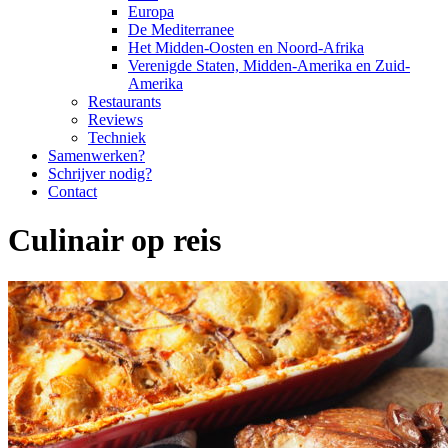
Europa
De Mediterranee
Het Midden-Oosten en Noord-Afrika
Verenigde Staten, Midden-Amerika en Zuid-
Amerika
Restaurants
Reviews
Techniek
Samenwerken?
Schrijver nodig?
Contact
Culinair op reis