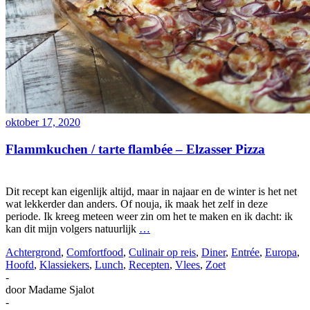
oktober 17, 2020
Flammkuchen / tarte flambée – Elzasser Pizza
Dit recept kan eigenlijk altijd, maar in najaar en de winter is het net
wat lekkerder dan anders. Of nouja, ik maak het zelf in deze
periode. Ik kreeg meteen weer zin om het te maken en ik dacht: ik
kan dit mijn volgers natuurlijk
…
Achtergrond
,
Comfortfood
,
Culinair op reis
,
Diner
,
Entrée
,
Europa
,
Hoofd
,
Klassiekers
,
Lunch
,
Recepten
,
Vlees
,
Zoet
-
door
Madame Sjalot
-