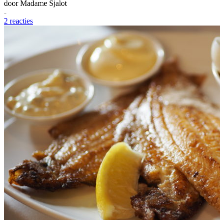
door
Madame Sjalot
-
2 reacties