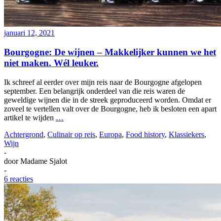
januari 12, 2021
Bourgogne: De wijnen – Makkelijker kunnen we het
niet maken. Wél leuker.
Ik schreef al eerder over mijn reis naar de Bourgogne afgelopen
september. Een belangrijk onderdeel van die reis waren de
geweldige wijnen die in de streek geproduceerd worden. Omdat er
zoveel te vertellen valt over de Bourgogne, heb ik besloten een apart
artikel te wijden
…
Achtergrond
,
Culinair op reis
,
Europa
,
Food history
,
Klassiekers
,
Wijn
-
door
Madame Sjalot
-
6 reacties