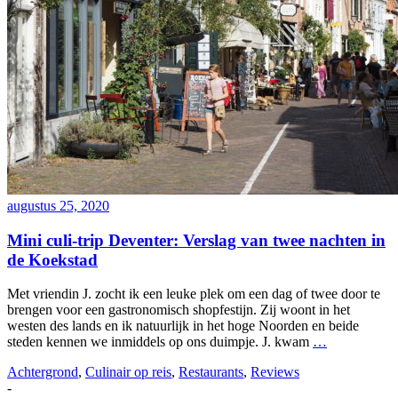
augustus 25, 2020
Mini culi-trip Deventer: Verslag van twee nachten in
de Koekstad
Met vriendin J. zocht ik een leuke plek om een dag of twee door te
brengen voor een gastronomisch shopfestijn. Zij woont in het
westen des lands en ik natuurlijk in het hoge Noorden en beide
steden kennen we inmiddels op ons duimpje. J. kwam
…
Achtergrond
,
Culinair op reis
,
Restaurants
,
Reviews
-