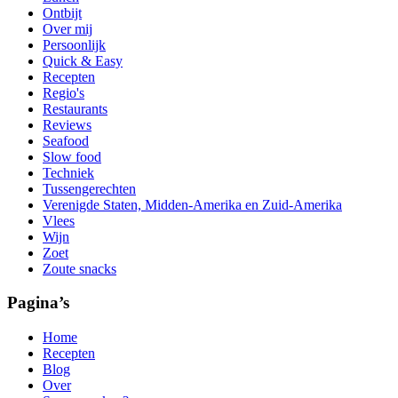
Ontbijt
Over mij
Persoonlijk
Quick & Easy
Recepten
Regio's
Restaurants
Reviews
Seafood
Slow food
Techniek
Tussengerechten
Verenigde Staten, Midden-Amerika en Zuid-Amerika
Vlees
Wijn
Zoet
Zoute snacks
Pagina’s
Home
Recepten
Blog
Over