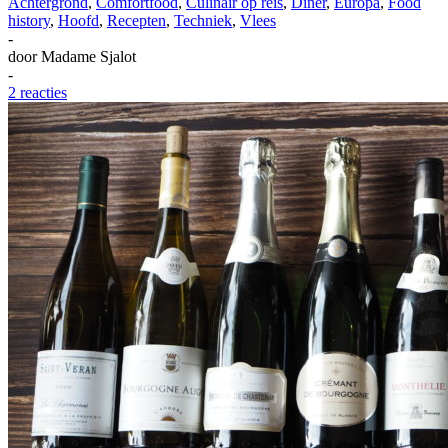
Achtergrond
,
Comfortfood
,
Culinair op reis
,
Diner
,
Europa
,
Food
history
,
Hoofd
,
Recepten
,
Techniek
,
Vlees
-
door
Madame Sjalot
-
2 reacties