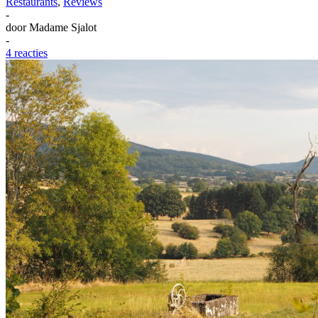
Restaurants
,
Reviews
-
door
Madame Sjalot
-
4 reacties