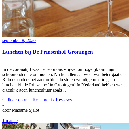
september 8, 2020
Lunchen bij De Prinsenhof Groningen
In de coronatijd was het voor ons vrijwel onmogelijk om mijn
schoonouders te ontmoeten. Nu het allemaal weer wat beter gaat en
Rubens ouders het aandurfden, besloten we uitgebreid te gaan
lunchen bij de Prinsenhof in Groningen! In Nederland hebben we
eigenlijk geen lunchcultuur zoals
…
Culinair op reis
,
Restaurants
,
Reviews
-
door
Madame Sjalot
-
1 reactie