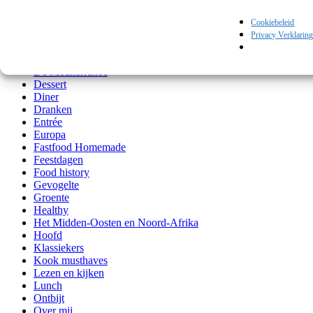
Azië
Bijgerechten
Cookiebeleid
Comfortfood
Privacy Verklarin
Culi shopping
Culinair op reis
De Mediterranee
Dessert
Diner
Dranken
Entrée
Europa
Fastfood Homemade
Feestdagen
Food history
Gevogelte
Groente
Healthy
Het Midden-Oosten en Noord-Afrika
Hoofd
Klassiekers
Kook musthaves
Lezen en kijken
Lunch
Ontbijt
Over mij