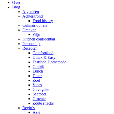
Over
Blog
Algemeen
Achtergrond
Food history
Culinair op reis
Dranken
Wijn
Kitchen confidential
Persoonlijk
Recepten
Comfortfood
Quick & Easy
Fastfood Homemade
Ontbijt
Lunch
Diner
Zoet
Vlees
Gevogelte
Seafood
Groente
Zoute snacks
Regio’s
Azië