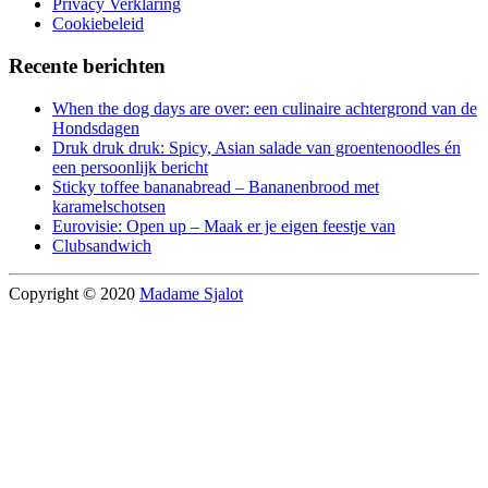
Privacy Verklaring
Cookiebeleid
Recente berichten
When the dog days are over: een culinaire achtergrond van de
Hondsdagen
Druk druk druk: Spicy, Asian salade van groentenoodles én
een persoonlijk bericht
Sticky toffee bananabread – Bananenbrood met
karamelschotsen
Eurovisie: Open up – Maak er je eigen feestje van
Clubsandwich
Copyright © 2020
Madame Sjalot