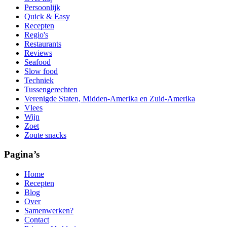
Persoonlijk
Quick & Easy
Recepten
Regio's
Restaurants
Reviews
Seafood
Slow food
Techniek
Tussengerechten
Verenigde Staten, Midden-Amerika en Zuid-Amerika
Vlees
Wijn
Zoet
Zoute snacks
Pagina’s
Home
Recepten
Blog
Over
Samenwerken?
Contact