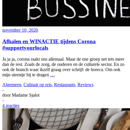
november 10, 2020
Afhalen en WINACTIE tijdens Corona
#supportyourlocals
Ja ja ja, corona raakt ons allemaal. Maar de ene groep net iets meer
dan de rest. Zoals de zorg, de ouderen en de culturele sector. En zo
ook de branch waar ikzelf graag over schrijf: de horeca. Om ook
mijn steentje bij te dragen
…
Algemeen
,
Culinair op reis
,
Restaurants
,
Reviews
-
door
Madame Sjalot
-
4 reacties