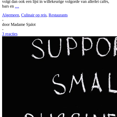
volgt dan ook een lijst in willekeurige volgorde van allerlei cafés,
bars en
…
Algemeen
,
Culinair op reis
,
Restaurants
-
door
Madame Sjalot
-
3 reacties