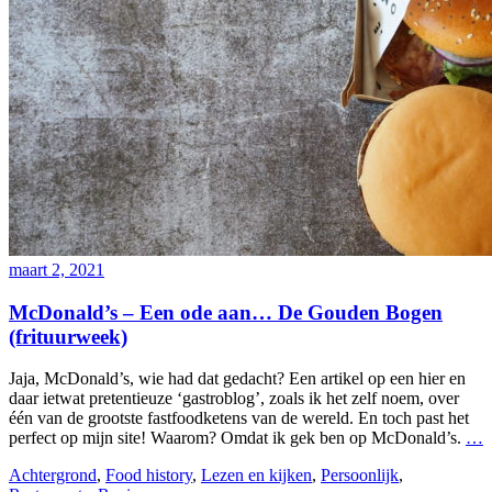
maart 2, 2021
McDonald’s – Een ode aan… De Gouden Bogen
(frituurweek)
Jaja, McDonald’s, wie had dat gedacht? Een artikel op een hier en
daar ietwat pretentieuze ‘gastroblog’, zoals ik het zelf noem, over
één van de grootste fastfoodketens van de wereld. En toch past het
perfect op mijn site! Waarom? Omdat ik gek ben op McDonald’s.
…
Achtergrond
,
Food history
,
Lezen en kijken
,
Persoonlijk
,