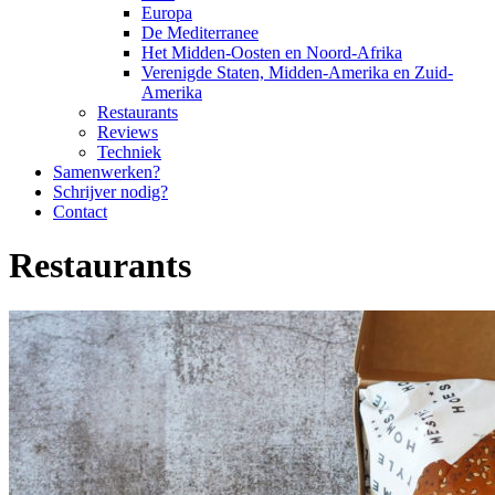
Europa
De Mediterranee
Het Midden-Oosten en Noord-Afrika
Verenigde Staten, Midden-Amerika en Zuid-
Amerika
Restaurants
Reviews
Techniek
Samenwerken?
Schrijver nodig?
Contact
Restaurants