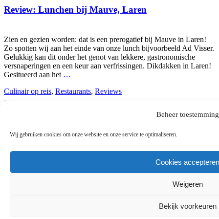
Review: Lunchen bij Mauve, Laren
Zien en gezien worden: dat is een prerogatief bij Mauve in Laren!
Zo spotten wij aan het einde van onze lunch bijvoorbeeld Ad Visser.
Gelukkig kan dit onder het genot van lekkere, gastronomische
versnaperingen en een keur aan verfrissingen. Dikdakken in Laren!
Gesitueerd aan het
…
Culinair op reis
,
Restaurants
,
Reviews
-
door
Madame Sjalot
Beheer toestemming
-
2 reacties
Wij gebruiken cookies om onze website en onze service te optimaliseren.
Categorieën
Cookies acceptere
Categorieën
Weigeren
Categorieën
Bekijk voorkeuren
Achtergrond
Algemeen