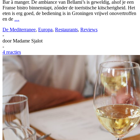
Bar à manger. De ambiance van Bellami’s is geweldig, alsof je een
Franse bistro binnenstapt, zónder de toeristische kitscherigheid. Het
eten is erg goed, de bediening is in Groningen vrijwel onovertroffen
en de
…
De Mediterranee
,
Europa
,
Restaurants
,
Reviews
-
door
Madame Sjalot
-
4 reacties