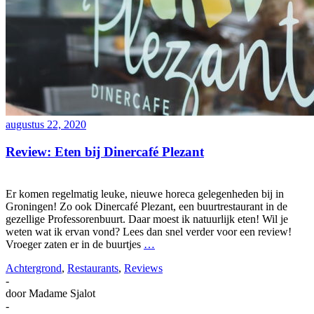
augustus 22, 2020
Review: Eten bij Dinercafé Plezant
Er komen regelmatig leuke, nieuwe horeca gelegenheden bij in
Groningen! Zo ook Dinercafé Plezant, een buurtrestaurant in de
gezellige Professorenbuurt. Daar moest ik natuurlijk eten! Wil je
weten wat ik ervan vond? Lees dan snel verder voor een review!
Vroeger zaten er in de buurtjes
…
Achtergrond
,
Restaurants
,
Reviews
-
door
Madame Sjalot
-