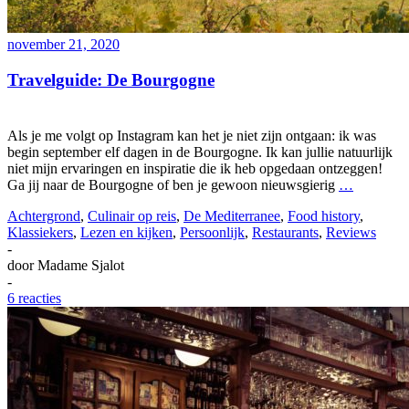
november 21, 2020
Travelguide: De Bourgogne
Als je me volgt op Instagram kan het je niet zijn ontgaan: ik was
begin september elf dagen in de Bourgogne. Ik kan jullie natuurlijk
niet mijn ervaringen en inspiratie die ik heb opgedaan ontzeggen!
Ga jij naar de Bourgogne of ben je gewoon nieuwsgierig
…
Achtergrond
,
Culinair op reis
,
De Mediterranee
,
Food history
,
Klassiekers
,
Lezen en kijken
,
Persoonlijk
,
Restaurants
,
Reviews
-
door
Madame Sjalot
-
6 reacties