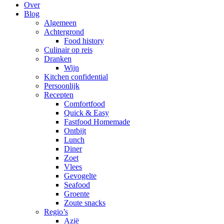
Over
Blog
Algemeen
Achtergrond
Food history
Culinair op reis
Dranken
Wijn
Kitchen confidential
Persoonlijk
Recepten
Comfortfood
Quick & Easy
Fastfood Homemade
Ontbijt
Lunch
Diner
Zoet
Vlees
Gevogelte
Seafood
Groente
Zoute snacks
Regio’s
Azië