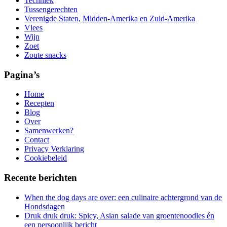
Techniek
Tussengerechten
Verenigde Staten, Midden-Amerika en Zuid-Amerika
Vlees
Wijn
Zoet
Zoute snacks
Pagina’s
Home
Recepten
Blog
Over
Samenwerken?
Contact
Privacy Verklaring
Cookiebeleid
Recente berichten
When the dog days are over: een culinaire achtergrond van de
Hondsdagen
Druk druk druk: Spicy, Asian salade van groentenoodles én
een persoonlijk bericht