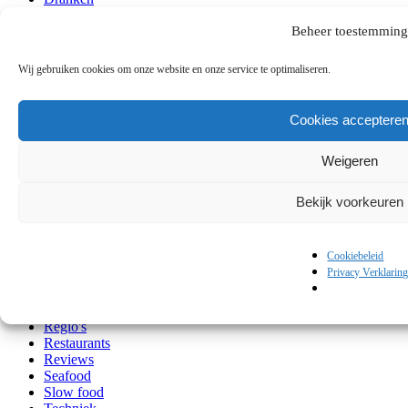
Entrée
Europa
Beheer toestemming
Fastfood Homemade
Feestdagen
Wij gebruiken cookies om onze website en onze service te optimaliseren.
Food history
Gevogelte
Groente
Cookies acceptere
Healthy
Het Midden-Oosten en Noord-Afrika
Weigeren
Hoofd
Klassiekers
Kook musthaves
Bekijk voorkeuren
Lezen en kijken
Lunch
Ontbijt
Cookiebeleid
Over mij
Privacy Verklarin
Persoonlijk
Quick & Easy
Recepten
Regio's
Restaurants
Reviews
Seafood
Slow food