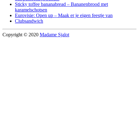
Sticky toffee bananabread – Bananenbrood met
karamelschotsen
Eurovisie: Open up – Maak er je eigen feestje van
Clubsandwich
Copyright © 2020
Madame Sjalot