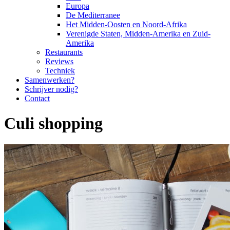
Europa
De Mediterranee
Het Midden-Oosten en Noord-Afrika
Verenigde Staten, Midden-Amerika en Zuid-
Amerika
Restaurants
Reviews
Techniek
Samenwerken?
Schrijver nodig?
Contact
Culi shopping