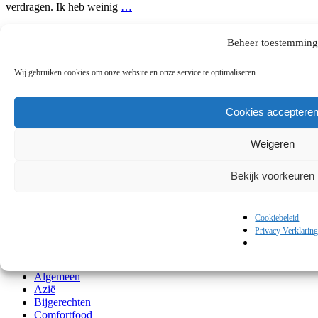
verdragen. Ik heb weinig
…
Algemeen
,
Azië
,
Bijgerechten
,
Comfortfood
,
De Mediterranee
,
Beheer toestemming
Diner
,
Europa
,
Fastfood Homemade
,
Gevogelte
,
Groente
,
Hoofd
,
Persoonlijk
,
Recepten
,
Slow food
,
Verenigde Staten, Midden-
Amerika en Zuid-Amerika
,
Vlees
Wij gebruiken cookies om onze website en onze service te optimaliseren.
-
door
Madame Sjalot
-
Cookies acceptere
1 reactie
Weigeren
Vorige berichten
Bekijk voorkeuren
Categorieën
Categorieën
Cookiebeleid
Privacy Verklarin
Categorieën
Achtergrond
Algemeen
Azië
Bijgerechten
Comfortfood