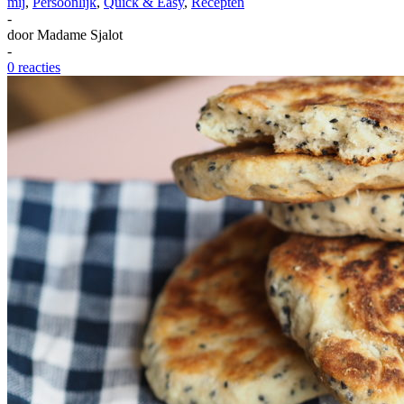
mij
,
Persoonlijk
,
Quick & Easy
,
Recepten
-
door
Madame Sjalot
-
0 reacties