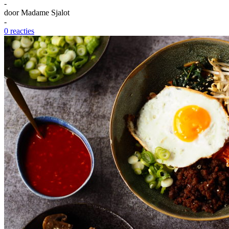
-
door
Madame Sjalot
-
0 reacties