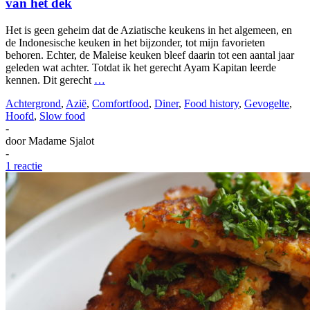
van het dek
Het is geen geheim dat de Aziatische keukens in het algemeen, en
de Indonesische keuken in het bijzonder, tot mijn favorieten
behoren. Echter, de Maleise keuken bleef daarin tot een aantal jaar
geleden wat achter. Totdat ik het gerecht Ayam Kapitan leerde
kennen. Dit gerecht
…
Achtergrond
,
Azië
,
Comfortfood
,
Diner
,
Food history
,
Gevogelte
,
Hoofd
,
Slow food
-
door
Madame Sjalot
-
1 reactie