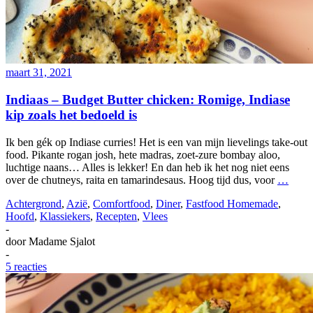
maart 31, 2021
Indiaas – Budget Butter chicken: Romige, Indiase
kip zoals het bedoeld is
Ik ben gék op Indiase curries! Het is een van mijn lievelings take-out
food. Pikante rogan josh, hete madras, zoet-zure bombay aloo,
luchtige naans… Alles is lekker! En dan heb ik het nog niet eens
over de chutneys, raita en tamarindesaus. Hoog tijd dus, voor
…
Achtergrond
,
Azië
,
Comfortfood
,
Diner
,
Fastfood Homemade
,
Hoofd
,
Klassiekers
,
Recepten
,
Vlees
-
door
Madame Sjalot
-
5 reacties