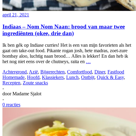
april 21, 2021
Indiaas – Nom Nom Naan: brood van maar twee
ingrediënten (okee, drie dan)
Ik ben gék op Indiase curries! Het is een van mijn favorieten als het
gaat om take-out food. Pikante rogan josh, hete madras, zoet-zure
bombay aloo, luchtig naan brood… Alles is lekker! En dan heb ik
het nog niet eens over de chutneys, raita en
…
Achtergrond
,
Azië
,
Bijgerechten
,
Comfortfood
,
Diner
,
Fastfood
Homemade
,
Hoofd
,
Klassiekers
,
Lunch
,
Ontbijt
,
Quick & Easy
,
Recepten
,
Zoute snacks
-
door
Madame Sjalot
-
0 reacties