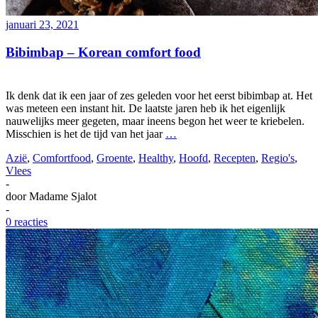
januari 23, 2021
Bibimbap – Korean comfort food
Ik denk dat ik een jaar of zes geleden voor het eerst bibimbap at. Het
was meteen een instant hit. De laatste jaren heb ik het eigenlijk
nauwelijks meer gegeten, maar ineens begon het weer te kriebelen.
Misschien is het de tijd van het jaar
…
Azië
,
Comfortfood
,
Groente
,
Healthy
,
Hoofd
,
Recepten
,
Regio's
,
Vlees
-
door
Madame Sjalot
-
0 reacties