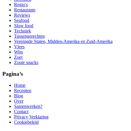
Regio's
Restaurants
Reviews
Seafood
Slow food
Techniek
Tussengerechten
Verenigde Staten, Midden-Amerika en Zuid-Amerika
Vlees
Wijn
Zoet
Zoute snacks
Pagina’s
Home
Recepten
Blog
Over
Samenwerken?
Contact
Privacy Verklaring
Cookiebeleid