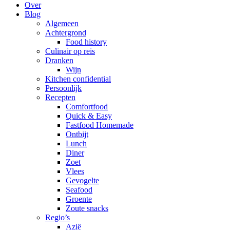
Over
Blog
Algemeen
Achtergrond
Food history
Culinair op reis
Dranken
Wijn
Kitchen confidential
Persoonlijk
Recepten
Comfortfood
Quick & Easy
Fastfood Homemade
Ontbijt
Lunch
Diner
Zoet
Vlees
Gevogelte
Seafood
Groente
Zoute snacks
Regio’s
Azië