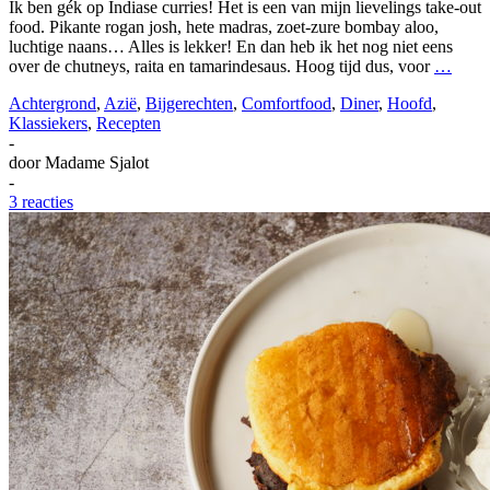
Ik ben gék op Indiase curries! Het is een van mijn lievelings take-out
food. Pikante rogan josh, hete madras, zoet-zure bombay aloo,
luchtige naans… Alles is lekker! En dan heb ik het nog niet eens
over de chutneys, raita en tamarindesaus. Hoog tijd dus, voor
…
Achtergrond
,
Azië
,
Bijgerechten
,
Comfortfood
,
Diner
,
Hoofd
,
Klassiekers
,
Recepten
-
door
Madame Sjalot
-
3 reacties