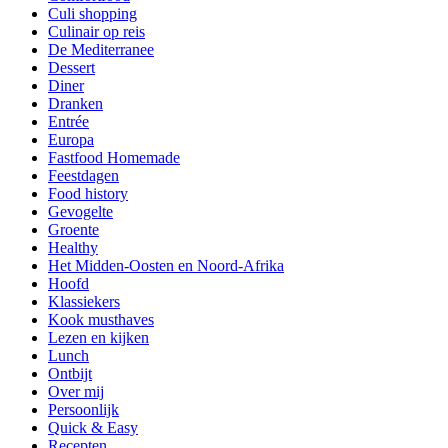
Culi shopping
Culinair op reis
De Mediterranee
Dessert
Diner
Dranken
Entrée
Europa
Fastfood Homemade
Feestdagen
Food history
Gevogelte
Groente
Healthy
Het Midden-Oosten en Noord-Afrika
Hoofd
Klassiekers
Kook musthaves
Lezen en kijken
Lunch
Ontbijt
Over mij
Persoonlijk
Quick & Easy
Recepten