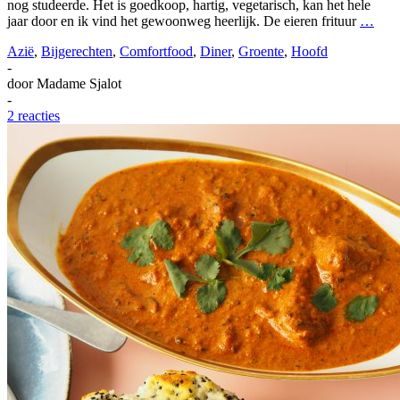
nog studeerde. Het is goedkoop, hartig, vegetarisch, kan het hele
jaar door en ik vind het gewoonweg heerlijk. De eieren frituur
…
Azië
,
Bijgerechten
,
Comfortfood
,
Diner
,
Groente
,
Hoofd
-
door
Madame Sjalot
-
2 reacties