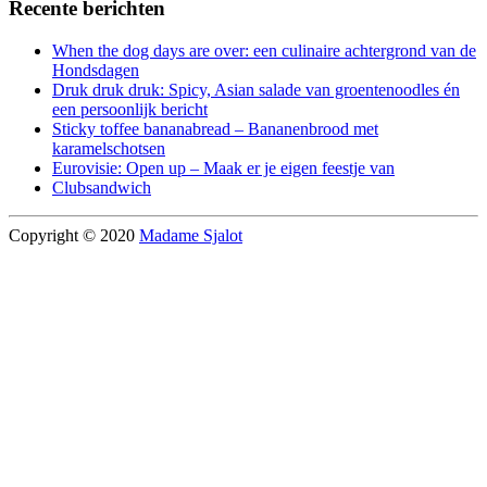
Recente berichten
When the dog days are over: een culinaire achtergrond van de
Hondsdagen
Druk druk druk: Spicy, Asian salade van groentenoodles én
een persoonlijk bericht
Sticky toffee bananabread – Bananenbrood met
karamelschotsen
Eurovisie: Open up – Maak er je eigen feestje van
Clubsandwich
Copyright © 2020
Madame Sjalot