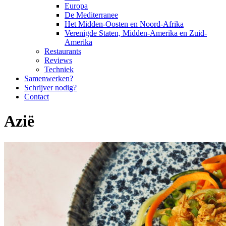
Europa
De Mediterranee
Het Midden-Oosten en Noord-Afrika
Verenigde Staten, Midden-Amerika en Zuid-
Amerika
Restaurants
Reviews
Techniek
Samenwerken?
Schrijver nodig?
Contact
Azië