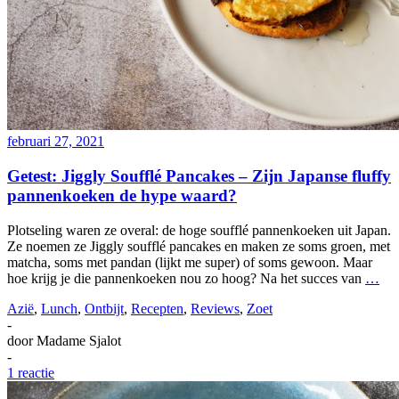
februari 27, 2021
Getest: Jiggly Soufflé Pancakes – Zijn Japanse fluffy
pannenkoeken de hype waard?
Plotseling waren ze overal: de hoge soufflé pannenkoeken uit Japan.
Ze noemen ze Jiggly soufflé pancakes en maken ze soms groen, met
matcha, soms met pandan (lijkt me super) of soms gewoon. Maar
hoe krijg je die pannenkoeken nou zo hoog? Na het succes van
…
Azië
,
Lunch
,
Ontbijt
,
Recepten
,
Reviews
,
Zoet
-
door
Madame Sjalot
-
1 reactie