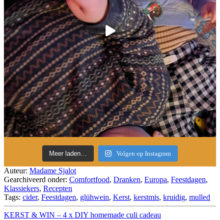
Meer laden…
Volgen op Instagram
Auteur:
Madame Sjalot
Gearchiveerd onder:
Comfortfood
,
Dranken
,
Europa
,
Feestdagen
,
Klassiekers
,
Recepten
Tags:
cider
,
Feestdagen
,
glühwein
,
Kerst
,
kerstmis
,
kruidig
,
mulled
KERST & WIN – 4 x DIY homemade culi cadeau