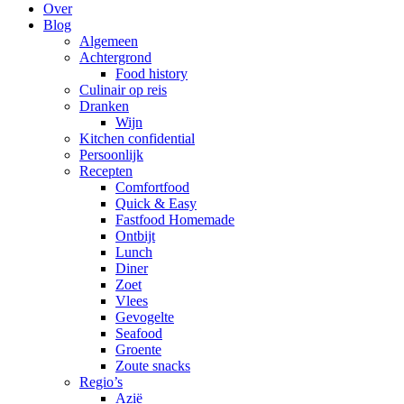
Over
Blog
Algemeen
Achtergrond
Food history
Culinair op reis
Dranken
Wijn
Kitchen confidential
Persoonlijk
Recepten
Comfortfood
Quick & Easy
Fastfood Homemade
Ontbijt
Lunch
Diner
Zoet
Vlees
Gevogelte
Seafood
Groente
Zoute snacks
Regio’s
Azië