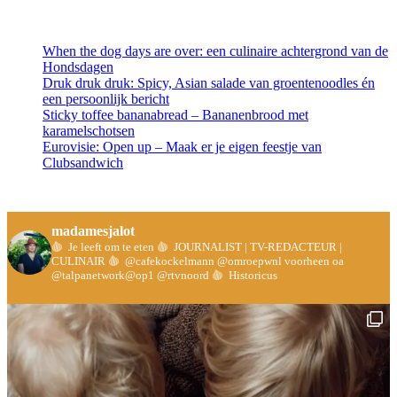
When the dog days are over: een culinaire achtergrond van de
Hondsdagen
Druk druk druk: Spicy, Asian salade van groentenoodles én
een persoonlijk bericht
Sticky toffee bananabread – Bananenbrood met
karamelschotsen
Eurovisie: Open up – Maak er je eigen feestje van
Clubsandwich
madamesjalot
Je leeft om te eten
JOURNALIST | TV-REDACTEUR |
CULINAIR
@cafekockelmann @omroepwnl voorheen oa
@talpanetwork@op1 @rtvnoord
Historicus