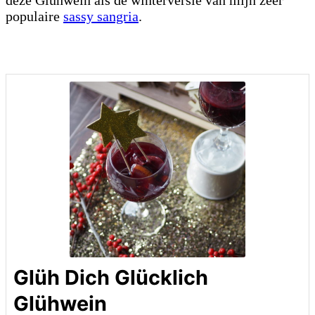
populaire
sassy sangria
.
Glüh Dich Glücklich
Glühwein