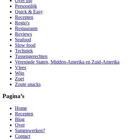
Over mij
Persoonlijk
Quick & Easy
Recepten
Regio's
Restaurants
Reviews
Seafood
Slow food
Techniek
Tussengerechten
Verenigde Staten, Midden-Amerika en Zuid-Amerika
Vlees
Wijn
Zoet
Zoute snacks
Pagina’s
Home
Recepten
Blog
Over
Samenwerken?
Contact