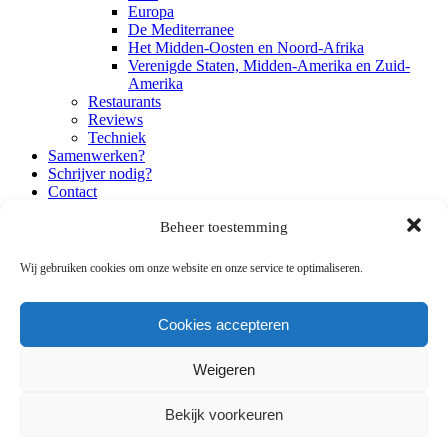
Europa
De Mediterranee
Het Midden-Oosten en Noord-Afrika
Verenigde Staten, Midden-Amerika en Zuid-
Amerika
Restaurants
Reviews
Techniek
Samenwerken?
Schrijver nodig?
Contact
Beheer toestemming
Kitchen confidential
Wij gebruiken cookies om onze website en onze service te optimaliseren.
Categorieën
Cookies accepteren
Categorieën
Weigeren
Categorieën
Bekijk voorkeuren
Achtergrond
Algemeen