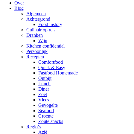
Over
Blog
Algemeen
Achtergrond
Food history
Culinair op reis
Dranken
Wijn
Kitchen confidential
Persoonlijk
Recepten
Comfortfood
Quick & Easy
Fastfood Homemade
Ontbijt
Lunch
Diner
Zoet
Vlees
Gevogelte
Seafood
Groente
Zoute snacks
Regio’s
Azië