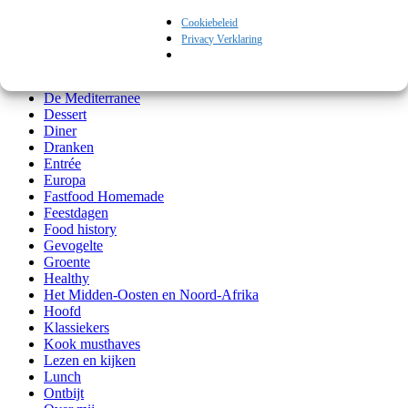
Azië
Cookiebeleid
Bijgerechten
Privacy Verklaring
Comfortfood
Culi shopping
Culinair op reis
De Mediterranee
Dessert
Diner
Dranken
Entrée
Europa
Fastfood Homemade
Feestdagen
Food history
Gevogelte
Groente
Healthy
Het Midden-Oosten en Noord-Afrika
Hoofd
Klassiekers
Kook musthaves
Lezen en kijken
Lunch
Ontbijt