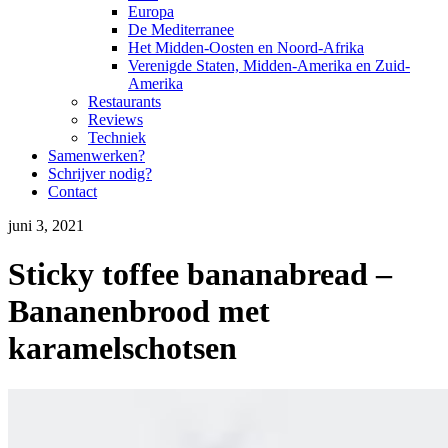
Europa
De Mediterranee
Het Midden-Oosten en Noord-Afrika
Verenigde Staten, Midden-Amerika en Zuid-
Amerika
Restaurants
Reviews
Techniek
Samenwerken?
Schrijver nodig?
Contact
juni 3, 2021
Sticky toffee bananabread –
Bananenbrood met
karamelschotsen