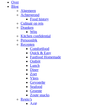
Over
Blog
Algemeen
Achtergrond
Food history
Culinair op reis
Dranken
Wijn
Kitchen confidential
Persoonlijk
Recepten
Comfortfood
Quick & Easy
Fastfood Homemade
Ontbijt
Lunch
Diner
Zoet
Vlees
Gevogelte
Seafood
Groente
Zoute snacks
Regio’s
Azië