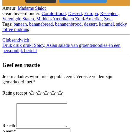
Auteur:
Madame Sjalot
Gearchiveerd onder:
Comfortfood
,
Dessert
,
Europa
,
Recepten
,
Verenigde Staten, Midden-Amerika en Zuid-Amerika
,
Zoet
Tags:
banaan
,
bananabread
,
bananenbrood
,
dessert
,
karamel
,
sticky
toffee pudding
Clubsandwich
Druk druk druk: Spicy, Asian salade van groentenoodles én een
persoonlijk bericht
Geef een reactie
Je e-mailadres wordt niet gepubliceerd.
Vereiste velden zijn
gemarkeerd met
*
Rating recept
Reactie
Naam
*