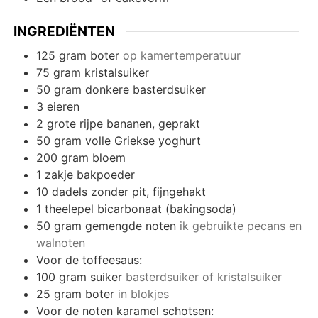
INGREDIËNTEN
125
gram
boter
op kamertemperatuur
75
gram
kristalsuiker
50
gram
donkere basterdsuiker
3
eieren
2
grote rijpe bananen, geprakt
50
gram
volle Griekse yoghurt
200
gram
bloem
1
zakje
bakpoeder
10
dadels zonder pit, fijngehakt
1
theelepel
bicarbonaat (bakingsoda)
50
gram
gemengde noten
ik gebruikte pecans en
walnoten
Voor de toffeesaus:
100
gram
suiker
basterdsuiker of kristalsuiker
25
gram
boter
in blokjes
Voor de noten karamel schotsen: