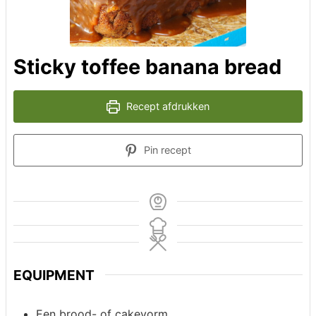
Sticky toffee banana bread
Recept afdrukken
Pin recept
EQUIPMENT
Een brood- of cakevorm