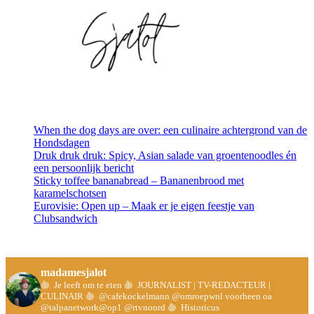
When the dog days are over: een culinaire achtergrond van de
Hondsdagen
Druk druk druk: Spicy, Asian salade van groentenoodles én
een persoonlijk bericht
Sticky toffee bananabread – Bananenbrood met
karamelschotsen
Eurovisie: Open up – Maak er je eigen feestje van
Clubsandwich
madamesjalot
Je leeft om te eten
JOURNALIST | TV-REDACTEUR |
CULINAIR
@cafekockelmann @omroepwnl voorheen oa
@talpanetwork@op1 @rtvnoord
Historicus