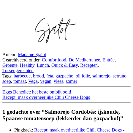
Auteur:
Madame Sjalot
Gearchiveerd onder:
Comfortfood
,
De Mediterranee
,
Entrée
,
Groente
,
Healthy
,
Lunch
,
Quick & Easy
,
Recepten
,
Tussengerechten
Tags:
barbecue
,
brood
,
feta
,
gazpacho
,
olijfolie
,
salmorejo
,
serrano
,
soep
,
tomaat
,
Vega
,
vegan
,
vlees
,
zomer
Eggs Benedict: het beste ontbijt ooit!
Recept: maak overheerlijke Chili Cheese Dogs
1 gedachte over “Salmorejo Cordobés: ijskoude,
Spaanse tomatensoep (lekkerder dan gazpacho!)”
Pingback:
Recept: maak overheerlijke Chili Cheese Dogs -