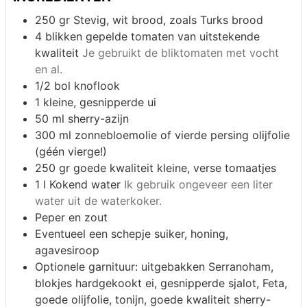
250 gr
Stevig, wit brood, zoals Turks brood
4 blikken
gepelde tomaten van uitstekende
kwaliteit
Je gebruikt de bliktomaten met vocht
en al.
1/2 bol
knoflook
1
kleine, gesnipperde ui
50 ml
sherry-azijn
300 ml
zonnebloemolie of vierde persing olijfolie
(géén vierge!)
250 gr
goede kwaliteit kleine, verse tomaatjes
1 l
Kokend water
Ik gebruik ongeveer een liter
water uit de waterkoker.
Peper en zout
Eventueel een schepje suiker, honing,
agavesiroop
Optionele garnituur: uitgebakken Serranoham,
blokjes hardgekookt ei, gesnipperde sjalot, Feta,
goede olijfolie, tonijn, goede kwaliteit sherry-