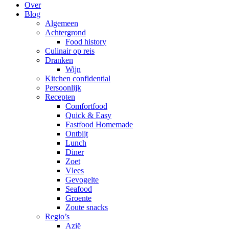
Over
Blog
Algemeen
Achtergrond
Food history
Culinair op reis
Dranken
Wijn
Kitchen confidential
Persoonlijk
Recepten
Comfortfood
Quick & Easy
Fastfood Homemade
Ontbijt
Lunch
Diner
Zoet
Vlees
Gevogelte
Seafood
Groente
Zoute snacks
Regio’s
Azië