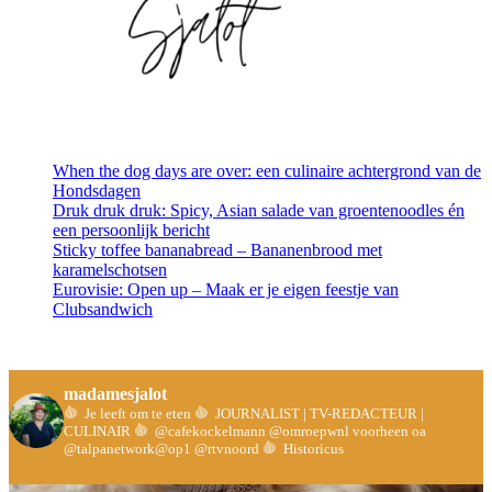
When the dog days are over: een culinaire achtergrond van de
Hondsdagen
Druk druk druk: Spicy, Asian salade van groentenoodles én
een persoonlijk bericht
Sticky toffee bananabread – Bananenbrood met
karamelschotsen
Eurovisie: Open up – Maak er je eigen feestje van
Clubsandwich
madamesjalot
Je leeft om te eten
JOURNALIST | TV-REDACTEUR |
CULINAIR
@cafekockelmann @omroepwnl voorheen oa
@talpanetwork@op1 @rtvnoord
Historicus