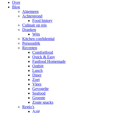
Over
Blog
Algemeen
Achtergrond
Food history
Culinair op reis
Dranken
Wijn
Kitchen confidential
Persoonlijk
Recepten
Comfortfood
Quick & Easy
Fastfood Homemade
Ontbijt
Lunch
Diner
Zoet
Vlees
Gevogelte
Seafood
Groente
Zoute snacks
Regio’s
Azië