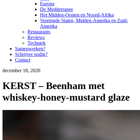
Europa
De Mediterranee
Het Midden-Oosten en Noord-Afrika
Verenigde Staten, Midden-Amerika en Zuid-
Amerika
Restaurants
Reviews
Techniek
Samenwerken?
Schrijver nodig?
Contact
december 18, 2020
KERST – Beenham met
whiskey-honey-mustard glaze