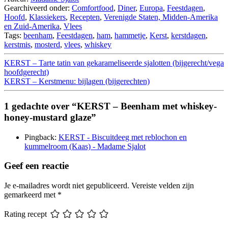
Gearchiveerd onder:
Comfortfood
,
Diner
,
Europa
,
Feestdagen
,
Hoofd
,
Klassiekers
,
Recepten
,
Verenigde Staten, Midden-Amerika
en Zuid-Amerika
,
Vlees
Tags:
beenham
,
Feestdagen
,
ham
,
hammetje
,
Kerst
,
kerstdagen
,
kerstmis
,
mosterd
,
vlees
,
whiskey
KERST – Tarte tatin van gekarameliseerde sjalotten (bijgerecht/vega
hoofdgerecht)
KERST – Kerstmenu: bijlagen (bijgerechten)
1 gedachte over “KERST – Beenham met whiskey-
honey-mustard glaze”
Pingback:
KERST - Biscuitdeeg met reblochon en
kummelroom (Kaas) - Madame Sjalot
Geef een reactie
Je e-mailadres wordt niet gepubliceerd.
Vereiste velden zijn
gemarkeerd met
*
Rating recept