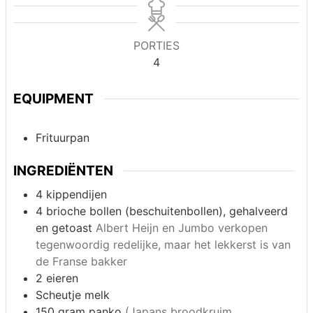
PORTIES
4
EQUIPMENT
Frituurpan
INGREDIËNTEN
4
kippendijen
4
brioche bollen (beschuitenbollen), gehalveerd
en getoast
Albert Heijn en Jumbo verkopen
tegenwoordig redelijke, maar het lekkerst is van
de Franse bakker
2
eieren
Scheutje
melk
150 gram
panko
(Japans broodkruim,