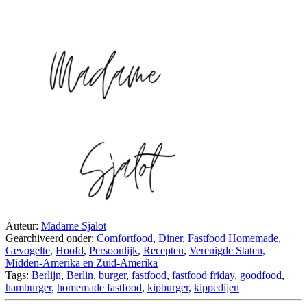
Auteur:
Madame Sjalot
Gearchiveerd onder:
Comfortfood
,
Diner
,
Fastfood Homemade
,
Gevogelte
,
Hoofd
,
Persoonlijk
,
Recepten
,
Verenigde Staten,
Midden-Amerika en Zuid-Amerika
Tags:
Berlijn
,
Berlin
,
burger
,
fastfood
,
fastfood friday
,
goodfood
,
hamburger
,
homemade fastfood
,
kipburger
,
kippedijen