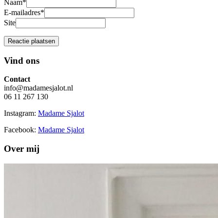
Naam
*
E-mailadres
*
Site
Vind ons
Contact
info@madamesjalot.nl
06 11 267 130
Instagram:
Madame Sjalot
Facebook:
Madame Sjalot
Over mij