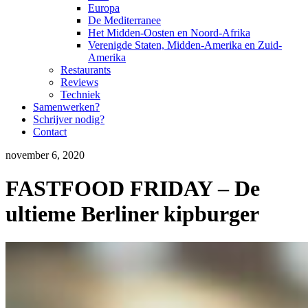
Europa
De Mediterranee
Het Midden-Oosten en Noord-Afrika
Verenigde Staten, Midden-Amerika en Zuid-
Amerika
Restaurants
Reviews
Techniek
Samenwerken?
Schrijver nodig?
Contact
november 6, 2020
FASTFOOD FRIDAY – De
ultieme Berliner kipburger