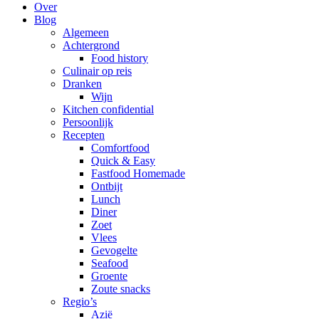
Over
Blog
Algemeen
Achtergrond
Food history
Culinair op reis
Dranken
Wijn
Kitchen confidential
Persoonlijk
Recepten
Comfortfood
Quick & Easy
Fastfood Homemade
Ontbijt
Lunch
Diner
Zoet
Vlees
Gevogelte
Seafood
Groente
Zoute snacks
Regio’s
Azië