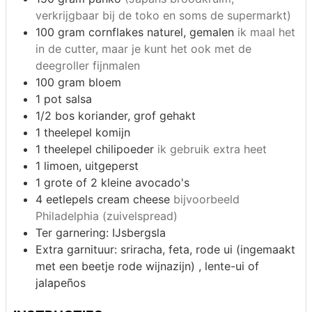
verkrijgbaar bij de toko en soms de supermarkt)
100 gram
cornflakes naturel, gemalen
ik maal het
in de cutter, maar je kunt het ook met de
deegroller fijnmalen
100 gram
bloem
1 pot
salsa
1/2 bos
koriander, grof gehakt
1 theelepel
komijn
1 theelepel
chilipoeder
ik gebruik extra heet
1
limoen, uitgeperst
1 grote of 2 kleine
avocado's
4 eetlepels
cream cheese
bijvoorbeeld
Philadelphia (zuivelspread)
Ter garnering:
IJsbergsla
Extra garnituur:
sriracha, feta, rode ui (ingemaakt
met een beetje rode wijnazijn) , lente-ui of
jalapeños