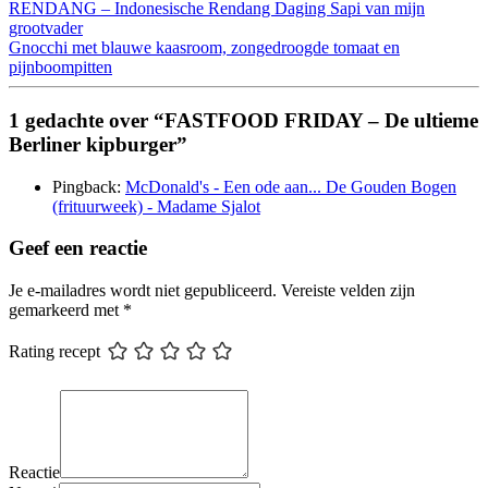
RENDANG – Indonesische Rendang Daging Sapi van mijn
grootvader
Gnocchi met blauwe kaasroom, zongedroogde tomaat en
pijnboompitten
1 gedachte over “FASTFOOD FRIDAY – De ultieme
Berliner kipburger”
Pingback:
McDonald's - Een ode aan... De Gouden Bogen
(frituurweek) - Madame Sjalot
Geef een reactie
Je e-mailadres wordt niet gepubliceerd.
Vereiste velden zijn
gemarkeerd met
*
Rating recept
Reactie