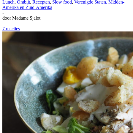
Lunch
,
Ontbijt
,
Recepten
,
Slow food
,
Verenigde Staten, Midden-
Amerika en Zuid-Amerika
-
door
Madame Sjalot
-
7 reacties