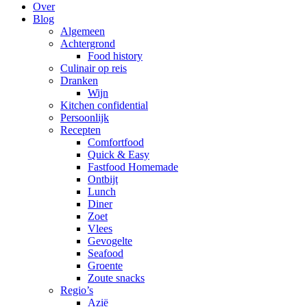
Over
Blog
Algemeen
Achtergrond
Food history
Culinair op reis
Dranken
Wijn
Kitchen confidential
Persoonlijk
Recepten
Comfortfood
Quick & Easy
Fastfood Homemade
Ontbijt
Lunch
Diner
Zoet
Vlees
Gevogelte
Seafood
Groente
Zoute snacks
Regio’s
Azië