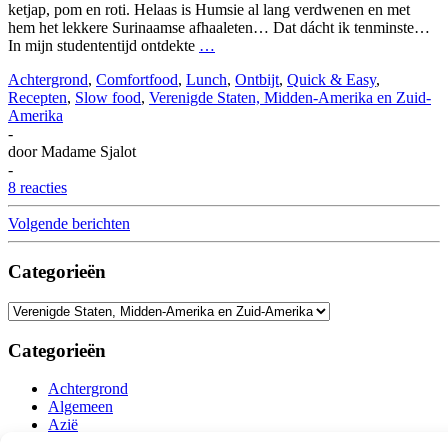
ketjap, pom en roti. Helaas is Humsie al lang verdwenen en met
hem het lekkere Surinaamse afhaaleten… Dat dácht ik tenminste…
In mijn studententijd ontdekte
…
Achtergrond
,
Comfortfood
,
Lunch
,
Ontbijt
,
Quick & Easy
,
Recepten
,
Slow food
,
Verenigde Staten, Midden-Amerika en Zuid-
Amerika
-
door
Madame Sjalot
-
8 reacties
Volgende berichten
Categorieën
Categorieën
Categorieën
Achtergrond
Algemeen
Azië
Bijgerechten