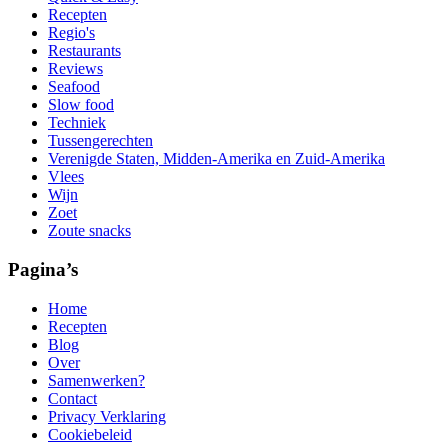
Recepten
Regio's
Restaurants
Reviews
Seafood
Slow food
Techniek
Tussengerechten
Verenigde Staten, Midden-Amerika en Zuid-Amerika
Vlees
Wijn
Zoet
Zoute snacks
Pagina’s
Home
Recepten
Blog
Over
Samenwerken?
Contact
Privacy Verklaring
Cookiebeleid