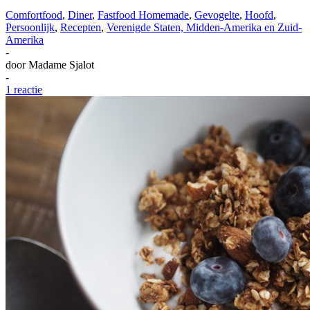
Comfortfood
,
Diner
,
Fastfood Homemade
,
Gevogelte
,
Hoofd
,
Persoonlijk
,
Recepten
,
Verenigde Staten, Midden-Amerika en Zuid-
Amerika
-
door
Madame Sjalot
-
1 reactie