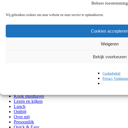
Beheer toestemming
Comfortfood
Culi shopping
Culinair op reis
Wij gebruiken cookies om onze website en onze service te optimaliseren.
De Mediterranee
Dessert
Diner
Cookies acceptere
Dranken
Entrée
Weigeren
Europa
Fastfood Homemade
Feestdagen
Bekijk voorkeuren
Food history
Gevogelte
Groente
Cookiebeleid
Healthy
Privacy Verklarin
Het Midden-Oosten en Noord-Afrika
Hoofd
Klassiekers
Kook musthaves
Lezen en kijken
Lunch
Ontbijt
Over mij
Persoonlijk
Quick & Easy