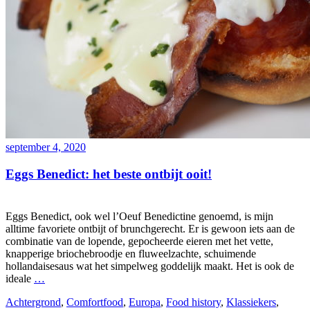
september 4, 2020
Eggs Benedict: het beste ontbijt ooit!
Eggs Benedict, ook wel l’Oeuf Benedictine genoemd, is mijn
alltime favoriete ontbijt of brunchgerecht. Er is gewoon iets aan de
combinatie van de lopende, gepocheerde eieren met het vette,
knapperige briochebroodje en fluweelzachte, schuimende
hollandaisesaus wat het simpelweg goddelijk maakt. Het is ook de
ideale
…
Achtergrond
,
Comfortfood
,
Europa
,
Food history
,
Klassiekers
,