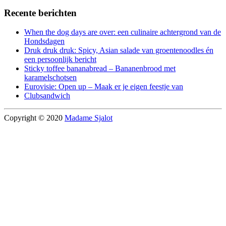
Recente berichten
When the dog days are over: een culinaire achtergrond van de
Hondsdagen
Druk druk druk: Spicy, Asian salade van groentenoodles én
een persoonlijk bericht
Sticky toffee bananabread – Bananenbrood met
karamelschotsen
Eurovisie: Open up – Maak er je eigen feestje van
Clubsandwich
Copyright © 2020
Madame Sjalot