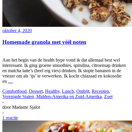
oktober 4, 2020
Homemade granola met véél noten
Aan het begin van de health hype vond ik dat allemaal best wel
interessant. Ik ging groene smoothies, spirulina, citroensap drinken
en matcha latte’s (heel erg vies) drinken. Ik stopte bananen in de
vriezer om als ‘ijs’ te verwerken. Ik kocht chiazaad en kokosolie
en
…
Comfortfood
,
Dessert
,
Healthy
,
Lunch
,
Ontbijt
,
Recepten
,
Verenigde Staten, Midden-Amerika en Zuid-Amerika
,
Zoet
-
door
Madame Sjalot
-
1 reactie