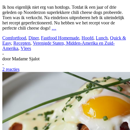
Ik hou eigenlijk niet erg van hotdogs. Totdat ik een jaar of drie
geleden op Noorderzon superlekkere chili cheese dogs probeerde.
Toen was ik verkocht. Na eindeloos uitproberen heb ik uiteindelijk
het recept geperfectioneerd. Nu hebben we het recept voor de
perfecte chili cheese dogs!
…
Comfortfood
,
Diner
,
Fastfood Homemade
,
Hoofd
,
Lunch
,
Quick &
Easy
,
Recepten
,
Verenigde Staten, Midden-Amerika en Zuid-
Amerika
,
Vlees
-
door
Madame Sjalot
-
2 reacties