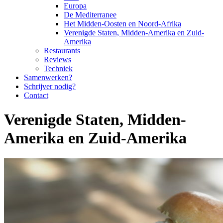
Europa
De Mediterranee
Het Midden-Oosten en Noord-Afrika
Verenigde Staten, Midden-Amerika en Zuid-
Amerika
Restaurants
Reviews
Techniek
Samenwerken?
Schrijver nodig?
Contact
Verenigde Staten, Midden-
Amerika en Zuid-Amerika