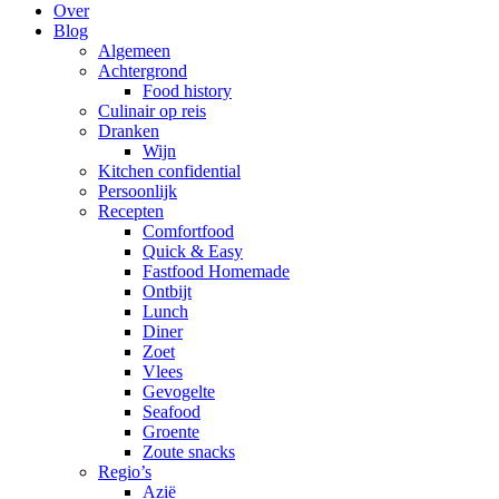
Over
Blog
Algemeen
Achtergrond
Food history
Culinair op reis
Dranken
Wijn
Kitchen confidential
Persoonlijk
Recepten
Comfortfood
Quick & Easy
Fastfood Homemade
Ontbijt
Lunch
Diner
Zoet
Vlees
Gevogelte
Seafood
Groente
Zoute snacks
Regio’s
Azië