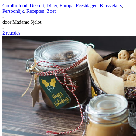
Comfortfood
,
Dessert
,
Diner
,
Europa
,
Feestdagen
,
Klassiekers
,
Persoonlijk
,
Recepten
,
Zoet
-
door
Madame Sjalot
-
2 reacties