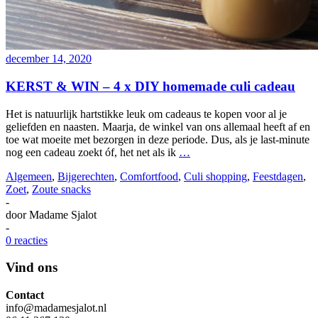
december 14, 2020
KERST & WIN – 4 x DIY homemade culi cadeau
Het is natuurlijk hartstikke leuk om cadeaus te kopen voor al je
geliefden en naasten. Maarja, de winkel van ons allemaal heeft af en
toe wat moeite met bezorgen in deze periode. Dus, als je last-minute
nog een cadeau zoekt óf, het net als ik
…
Algemeen
,
Bijgerechten
,
Comfortfood
,
Culi shopping
,
Feestdagen
,
Zoet
,
Zoute snacks
-
door
Madame Sjalot
-
0 reacties
Vind ons
Contact
info@madamesjalot.nl