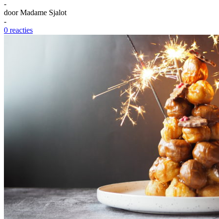
-
door
Madame Sjalot
-
0 reacties