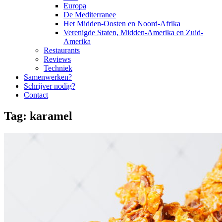
Europa
De Mediterranee
Het Midden-Oosten en Noord-Afrika
Verenigde Staten, Midden-Amerika en Zuid-
Amerika
Restaurants
Reviews
Techniek
Samenwerken?
Schrijver nodig?
Contact
Tag:
karamel