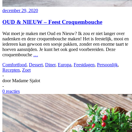
december 29, 2020
OUD & NIEUW – Feest Croquembouche
Wat moet je maken met Oud en Nieuw? Ik zou er niet langer over
nadenken en deze croquembouche maken! Het is feestelijk, mooi en
iedereen kan gewoon een soesje pakken, zonder een enorme taart te
hoeven aansnijden. Je kunt het ook goed voorbereiden. Deze
croquembouche
…
Comfortfood
,
Dessert
,
Diner
,
Europa
,
Feestdagen
,
Persoonlijk
,
Recepten
,
Zoet
-
door
Madame Sjalot
-
0 reacties