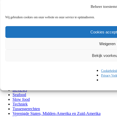
Fastfood Homemade
Feestdagen
Beheer toestem
Food history
Gevogelte
Wij gebruiken cookies om onze website en onze service te optimaliseren.
Groente
Healthy
Het Midden-Oosten en Noord-Afrika
Cookies accept
Hoofd
Klassiekers
Kook musthaves
Weigeren
Lezen en kijken
Lunch
Bekijk voorke
Ontbijt
Over mij
Persoonlijk
Quick & Easy
Cookiebelei
Recepten
Privacy Verk
Regio's
Restaurants
Reviews
Seafood
Slow food
Techniek
Tussengerechten
Verenigde Staten, Midden-Amerika en Zuid-Amerika