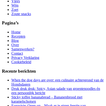
Vlees
Wijn
Zoet
Zoute snacks
Pagina’s
Home
Recepten
Blog
Over
Samenwerken?
Contact
Privacy Verklaring
Cookiebeleid
Recente berichten
When the dog days are over: een culinaire achtergrond van de
Hondsdagen
Druk druk druk: Spicy, Asian salade van groentenoodles én
een persoonlijk bericht
Sticky toffee bananabread – Bananenbrood met
karamelschotsen
Eurovisie: Open up – Maak er je eigen feestje van