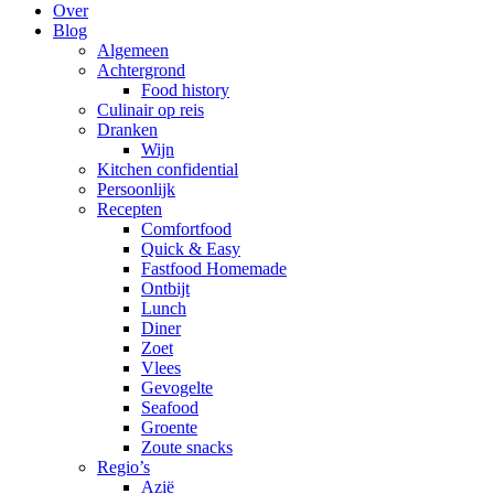
Over
Blog
Algemeen
Achtergrond
Food history
Culinair op reis
Dranken
Wijn
Kitchen confidential
Persoonlijk
Recepten
Comfortfood
Quick & Easy
Fastfood Homemade
Ontbijt
Lunch
Diner
Zoet
Vlees
Gevogelte
Seafood
Groente
Zoute snacks
Regio’s
Azië