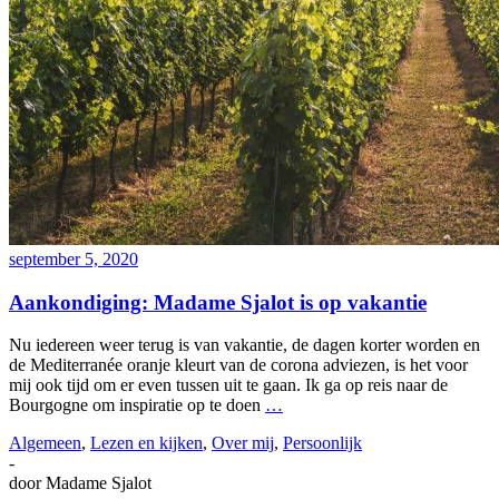
september 5, 2020
Aankondiging: Madame Sjalot is op vakantie
Nu iedereen weer terug is van vakantie, de dagen korter worden en
de Mediterranée oranje kleurt van de corona adviezen, is het voor
mij ook tijd om er even tussen uit te gaan. Ik ga op reis naar de
Bourgogne om inspiratie op te doen
…
Algemeen
,
Lezen en kijken
,
Over mij
,
Persoonlijk
-
door
Madame Sjalot