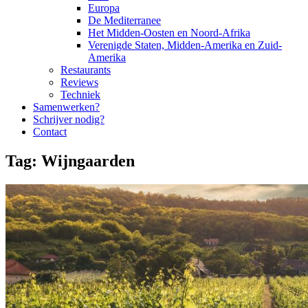
Europa
De Mediterranee
Het Midden-Oosten en Noord-Afrika
Verenigde Staten, Midden-Amerika en Zuid-
Amerika
Restaurants
Reviews
Techniek
Samenwerken?
Schrijver nodig?
Contact
Tag:
Wijngaarden