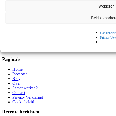
Restaurants
Weigeren
Reviews
Seafood
Slow food
Bekijk voorke
Techniek
Tussengerechten
Verenigde Staten, Midden-Amerika en Zuid-Amerika
Cookiebelei
Vlees
Privacy Verk
Wijn
Zoet
Zoute snacks
Pagina’s
Home
Recepten
Blog
Over
Samenwerken?
Contact
Privacy Verklaring
Cookiebeleid
Recente berichten