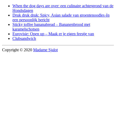
When the dog days are over: een culinaire achtergrond van de
Hondsdagen
Druk druk druk: Spicy, Asian salade van groentenoodles én
een persoonlijk bericht
Sticky toffee bananabread – Bananenbrood met
karamelschotsen
Eurovisie: Open up – Maak er je eigen feestje van
Clubsandwich
Copyright © 2020
Madame Sjalot