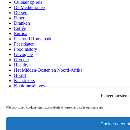
Culinair op reis
De Mediterranee
Dessert
Diner
Dranken
Entrée
Europa
Fastfood Homemade
Feestdagen
Food history
Gevogelte
Groente
Healthy
Het Midden-Oosten en Noord-Afrika
Hoofd
Klassiekers
Kook musthaves
Lezen en kijken
Beheer toestem
Lunch
Ontbijt
Over mij
Wij gebruiken cookies om onze website en onze service te optimaliseren.
Persoonlijk
Quick & Easy
Recepten
Cookies accept
Regio's