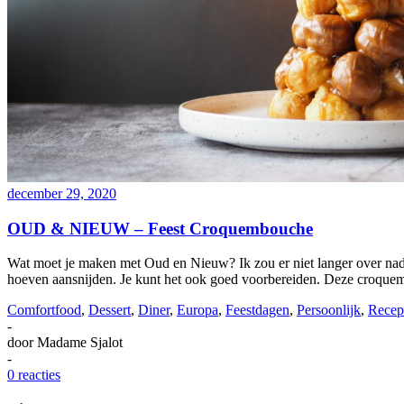
december 29, 2020
OUD & NIEUW – Feest Croquembouche
Wat moet je maken met Oud en Nieuw? Ik zou er niet langer over nad
hoeven aansnijden. Je kunt het ook goed voorbereiden. Deze croqu
Comfortfood
,
Dessert
,
Diner
,
Europa
,
Feestdagen
,
Persoonlijk
,
Recep
-
door
Madame Sjalot
-
0 reacties