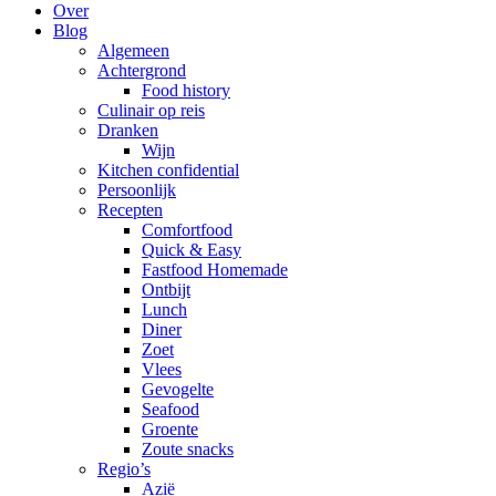
Over
Blog
Algemeen
Achtergrond
Food history
Culinair op reis
Dranken
Wijn
Kitchen confidential
Persoonlijk
Recepten
Comfortfood
Quick & Easy
Fastfood Homemade
Ontbijt
Lunch
Diner
Zoet
Vlees
Gevogelte
Seafood
Groente
Zoute snacks
Regio’s
Azië