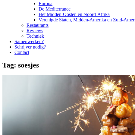
Europa
De Mediterranee
Het Midden-Oosten en Noord-Afrika
Verenigde Staten, Midden-Amerika en Zuid-Amer
Restaurants
Reviews
Techniek
Samenwerken?
Schrijver nodig?
Contact
Tag:
soesjes