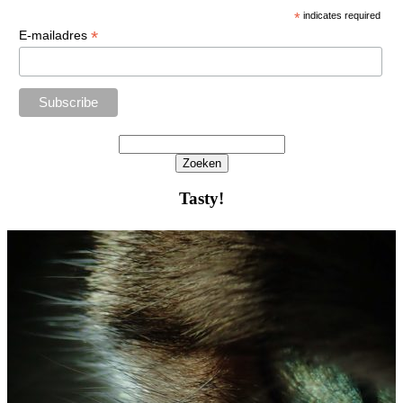
*
indicates required
*
E-mailadres
Zoeken
Het
zoeken
Tasty!
is
aan
de
gang