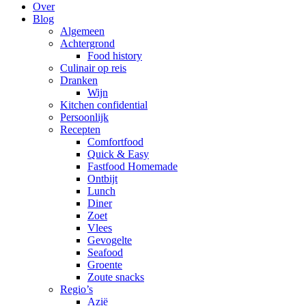
Over
Blog
Algemeen
Achtergrond
Food history
Culinair op reis
Dranken
Wijn
Kitchen confidential
Persoonlijk
Recepten
Comfortfood
Quick & Easy
Fastfood Homemade
Ontbijt
Lunch
Diner
Zoet
Vlees
Gevogelte
Seafood
Groente
Zoute snacks
Regio’s
Azië