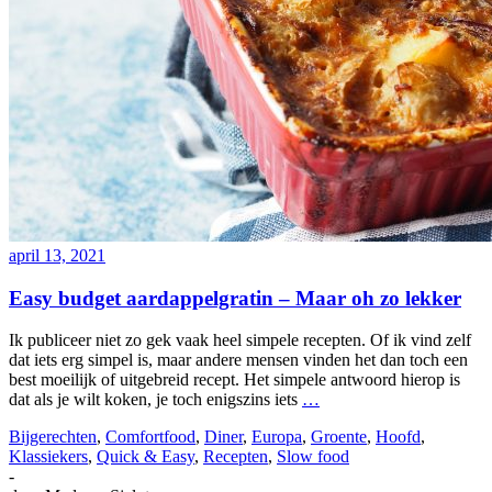
april 13, 2021
Easy budget aardappelgratin – Maar oh zo lekker
Ik publiceer niet zo gek vaak heel simpele recepten. Of ik vind zelf
dat iets erg simpel is, maar andere mensen vinden het dan toch een
best moeilijk of uitgebreid recept. Het simpele antwoord hierop is
dat als je wilt koken, je toch enigszins iets
…
Bijgerechten
,
Comfortfood
,
Diner
,
Europa
,
Groente
,
Hoofd
,
Klassiekers
,
Quick & Easy
,
Recepten
,
Slow food
-