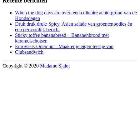
Recente berichten
When the dog days are over: een culinaire achtergrond van de
Hondsdagen
Druk druk druk: Spicy, Asian salade van groentenoodles én
een persoonlijk bericht
Sticky toffee bananabread – Bananenbrood met
karamelschotsen
Eurovisie: Open up – Maak er je eigen feestje van
Clubsandwich
Copyright © 2020
Madame Sjalot