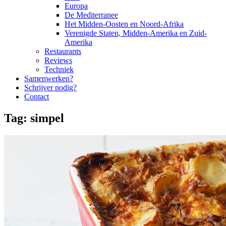
Europa
De Mediterranee
Het Midden-Oosten en Noord-Afrika
Verenigde Staten, Midden-Amerika en Zuid-
Amerika
Restaurants
Reviews
Techniek
Samenwerken?
Schrijver nodig?
Contact
Tag:
simpel