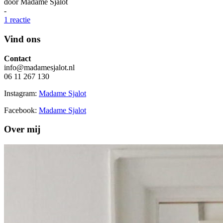
door
Madame Sjalot
-
1 reactie
Vind ons
Contact
info@madamesjalot.nl
06 11 267 130
Instagram:
Madame Sjalot
Facebook:
Madame Sjalot
Over mij