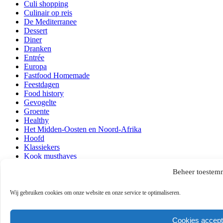
Culi shopping
Culinair op reis
De Mediterranee
Dessert
Diner
Dranken
Entrée
Europa
Fastfood Homemade
Feestdagen
Food history
Gevogelte
Groente
Healthy
Het Midden-Oosten en Noord-Afrika
Hoofd
Klassiekers
Kook musthaves
Lezen en kijken
Beheer toestem
Lunch
Ontbijt
Over mij
Wij gebruiken cookies om onze website en onze service te optimaliseren.
Persoonlijk
Quick & Easy
Recepten
Cookies accept