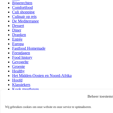
Bijgerechten
Comfortfood
Culi shopping
Culinair op reis
De Mediterranee
Dessert
Diner
Dranken
Entrée
Europa
Fastfood Homemade
Feestdagen
Food history
Gevogelte
Groente
Healthy
Het Midden-Oosten en Noord-Afrika
Hoofd
Klassiekers
Kook musthaves
Lezen en kijken
Beheer toestem
Lunch
Ontbijt
Wij gebruiken cookies om onze website en onze service te optimaliseren.
Over mij
Persoonlijk