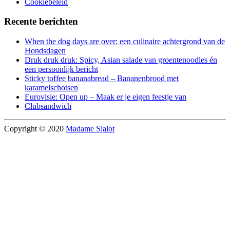
Cookiebeleid
Recente berichten
When the dog days are over: een culinaire achtergrond van de
Hondsdagen
Druk druk druk: Spicy, Asian salade van groentenoodles én
een persoonlijk bericht
Sticky toffee bananabread – Bananenbrood met
karamelschotsen
Eurovisie: Open up – Maak er je eigen feestje van
Clubsandwich
Copyright © 2020
Madame Sjalot