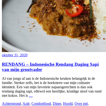
oktober 31, 2020
RENDANG – Indonesische Rendang Daging Sapi
van mijn grootvader
Al van jongs af aan is de Indonesische keuken belangrijk in de
familie. Sterker zelfs, het is de hoeksteen van mijn culinaire
identiteit. Een van mijn favoriete najaarsgerechten is dan ook
rendang daging sapi, oftewel een heerlijke, kruidige stoof van rund
met kokos. Het is
…
Achtergrond
,
Azië
,
Comfortfood
,
Diner
,
Hoofd
,
Over mij
,