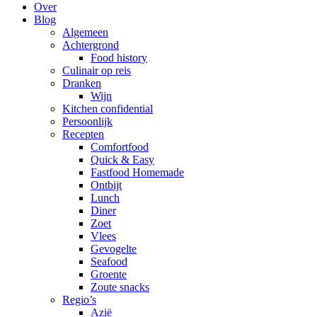
Over
Blog
Algemeen
Achtergrond
Food history
Culinair op reis
Dranken
Wijn
Kitchen confidential
Persoonlijk
Recepten
Comfortfood
Quick & Easy
Fastfood Homemade
Ontbijt
Lunch
Diner
Zoet
Vlees
Gevogelte
Seafood
Groente
Zoute snacks
Regio’s
Azië