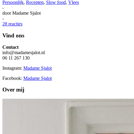
Persoonlijk
,
Recepten
,
Slow food
,
Vlees
-
door
Madame Sjalot
-
28 reacties
Vind ons
Contact
info@madamesjalot.nl
06 11 267 130
Instagram:
Madame Sjalot
Facebook:
Madame Sjalot
Over mij