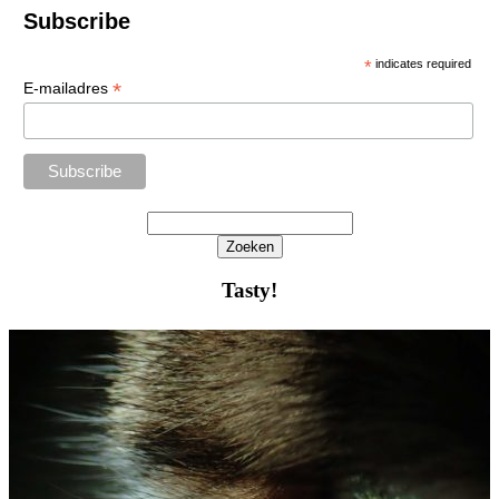
Subscribe
*
indicates required
*
E-mailadres
Zoeken
Het
zoeken
Tasty!
is
aan
de
gang