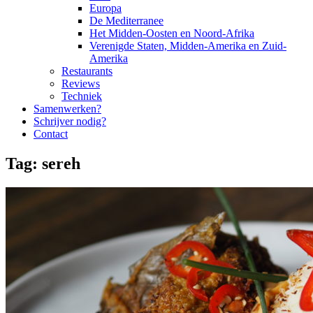
Europa
De Mediterranee
Het Midden-Oosten en Noord-Afrika
Verenigde Staten, Midden-Amerika en Zuid-
Amerika
Restaurants
Reviews
Techniek
Samenwerken?
Schrijver nodig?
Contact
Tag:
sereh