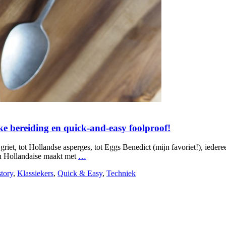
e bereiding en quick-and-easy foolproof!
 griet, tot Hollandse asperges, tot Eggs Benedict (mijn favoriet!), ieder
een Hollandaise maakt met
…
tory
,
Klassiekers
,
Quick & Easy
,
Techniek