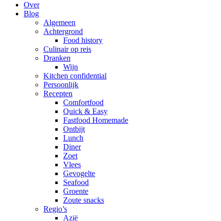
Over
Blog
Algemeen
Achtergrond
Food history
Culinair op reis
Dranken
Wijn
Kitchen confidential
Persoonlijk
Recepten
Comfortfood
Quick & Easy
Fastfood Homemade
Ontbijt
Lunch
Diner
Zoet
Vlees
Gevogelte
Seafood
Groente
Zoute snacks
Regio’s
Azië