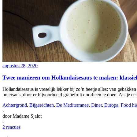
augustus 28, 2020
Twee manieren om Hollandaisesaus te maken: klassiek
Hollandaisesaus is vreselijk lekker bij zo’n beetje alles: van gebakken
botersaus, door er bijvoorbeeld grapefruit doorheen te doen. Als je 
Achtergrond
,
Bijgerechten
,
De Mediterranee
,
Diner
,
Europa
,
Food his
-
door
Madame Sjalot
-
2 reacties