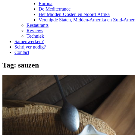
Europa
De Mediterranee
Het Midden-Oosten en Noord-Afrika
Verenigde Staten, Midden-Amerika en Zuid-Amer
Restaurants
Reviews
Techniek
Samenwerken?
Schrijver nodig?
Contact
Tag:
sauzen