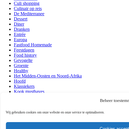
Culi shopping
Culinair op reis
De Mediterranee
Dessert
Diner
Dranken
Entrée
Europa
Fastfood Homemade
Feestdagen
Food history
Gevogelte
Groente
Healthy
Het Midden-Oosten en Noord-Afrika
Hoofd
Klassiekers
Kook musthaves
Lezen en kijken
Beheer toestem
Lunch
Ontbijt
Over mij
Wij gebruiken cookies om onze website en onze service te optimaliseren.
Persoonlijk
Quick & Easy
Recepten
Cookies accept