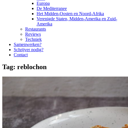
Europa
De Mediterranee
Het Midden-Oosten en Noord-Afrika
Verenigde Staten, Midden-Amerika en Zuid-
Amerika
Restaurants
Reviews
Techniek
Samenwerken?
Schrijver nodig?
Contact
Tag:
reblochon