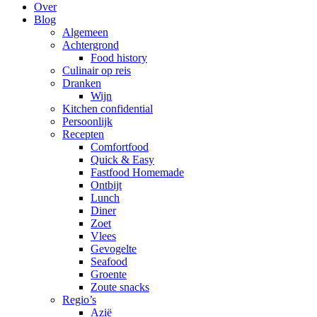
Over
Blog
Algemeen
Achtergrond
Food history
Culinair op reis
Dranken
Wijn
Kitchen confidential
Persoonlijk
Recepten
Comfortfood
Quick & Easy
Fastfood Homemade
Ontbijt
Lunch
Diner
Zoet
Vlees
Gevogelte
Seafood
Groente
Zoute snacks
Regio’s
Azië