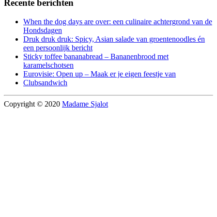
Recente berichten
When the dog days are over: een culinaire achtergrond van de
Hondsdagen
Druk druk druk: Spicy, Asian salade van groentenoodles én
een persoonlijk bericht
Sticky toffee bananabread – Bananenbrood met
karamelschotsen
Eurovisie: Open up – Maak er je eigen feestje van
Clubsandwich
Copyright © 2020
Madame Sjalot