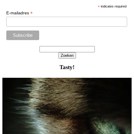
*
indicates required
*
E-mailadres
Zoeken
Het
zoeken
Tasty!
is
aan
de
gang