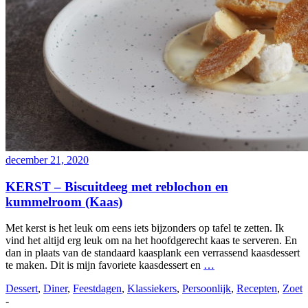
december 21, 2020
KERST – Biscuitdeeg met reblochon en
kummelroom (Kaas)
Met kerst is het leuk om eens iets bijzonders op tafel te zetten. Ik
vind het altijd erg leuk om na het hoofdgerecht kaas te serveren. En
dan in plaats van de standaard kaasplank een verrassend kaasdessert
te maken. Dit is mijn favoriete kaasdessert en
…
Dessert
,
Diner
,
Feestdagen
,
Klassiekers
,
Persoonlijk
,
Recepten
,
Zoet
-