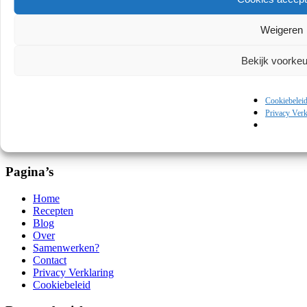
Regio's
Restaurants
Weigeren
Reviews
Seafood
Slow food
Bekijk voorke
Techniek
Tussengerechten
Verenigde Staten, Midden-Amerika en Zuid-Amerika
Cookiebelei
Vlees
Privacy Verk
Wijn
Zoet
Zoute snacks
Pagina’s
Home
Recepten
Blog
Over
Samenwerken?
Contact
Privacy Verklaring
Cookiebeleid