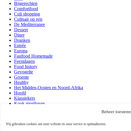
Bijgerechten
Comfortfood
Culi shopping
Culinair op reis
De Mediterranee
Dessert
Diner
Dranken
Entrée
Europa
Fastfood Homemade
Feestdagen
Food history
Gevogelte
Groente
Healthy
Het Midden-Oosten en Noord-Afrika
Hoofd
Klassiekers
Kook musthaves
Lezen en kijken
Beheer toestem
Lunch
Ontbijt
Wij gebruiken cookies om onze website en onze service te optimaliseren.
Over mij
Persoonlijk