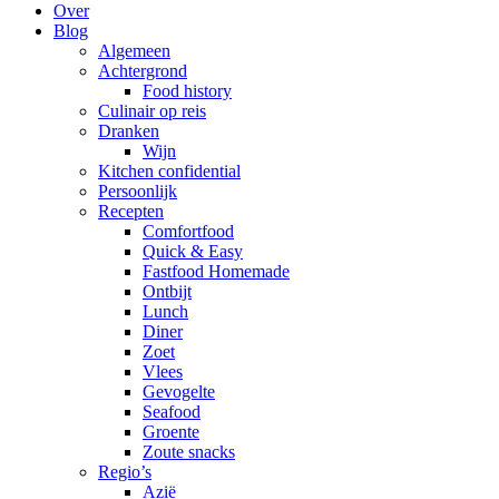
Over
Blog
Algemeen
Achtergrond
Food history
Culinair op reis
Dranken
Wijn
Kitchen confidential
Persoonlijk
Recepten
Comfortfood
Quick & Easy
Fastfood Homemade
Ontbijt
Lunch
Diner
Zoet
Vlees
Gevogelte
Seafood
Groente
Zoute snacks
Regio’s
Azië