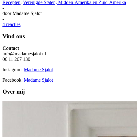
Recepten
,
Verenigde Staten, Midden-Amerika en Zuid-Amerika
-
door
Madame Sjalot
-
4 reacties
Vind ons
Contact
info@madamesjalot.nl
06 11 267 130
Instagram:
Madame Sjalot
Facebook:
Madame Sjalot
Over mij