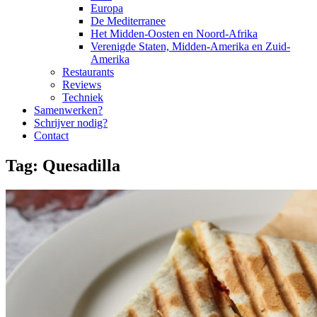
Europa
De Mediterranee
Het Midden-Oosten en Noord-Afrika
Verenigde Staten, Midden-Amerika en Zuid-
Amerika
Restaurants
Reviews
Techniek
Samenwerken?
Schrijver nodig?
Contact
Tag:
Quesadilla