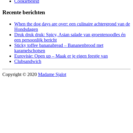
Cookiebeleid
Recente berichten
When the dog days are over: een culinaire achtergrond van de
Hondsdagen
Druk druk druk: Spicy, Asian salade van groentenoodles én
een persoonlijk bericht
Sticky toffee bananabread – Bananenbrood met
karamelschotsen
Eurovisie: Open up – Maak er je eigen feestje van
Clubsandwich
Copyright © 2020
Madame Sjalot