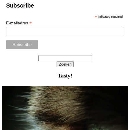
Subscribe
*
indicates required
*
E-mailadres
Zoeken
Het
zoeken
Tasty!
is
aan
de
gang