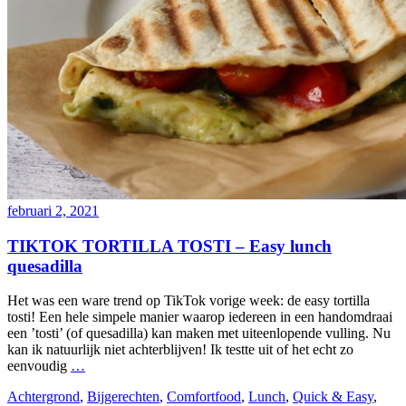
februari 2, 2021
TIKTOK TORTILLA TOSTI – Easy lunch
quesadilla
Het was een ware trend op TikTok vorige week: de easy tortilla
tosti! Een hele simpele manier waarop iedereen in een handomdraai
een ’tosti’ (of quesadilla) kan maken met uiteenlopende vulling. Nu
kan ik natuurlijk niet achterblijven! Ik testte uit of het echt zo
eenvoudig
…
Achtergrond
,
Bijgerechten
,
Comfortfood
,
Lunch
,
Quick & Easy
,