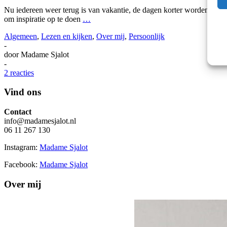
Nu iedereen weer terug is van vakantie, de dagen korter worden en de 
om inspiratie op te doen
…
Algemeen
,
Lezen en kijken
,
Over mij
,
Persoonlijk
-
door
Madame Sjalot
-
2 reacties
Vind ons
Contact
info@madamesjalot.nl
06 11 267 130
Instagram:
Madame Sjalot
Facebook:
Madame Sjalot
Over mij