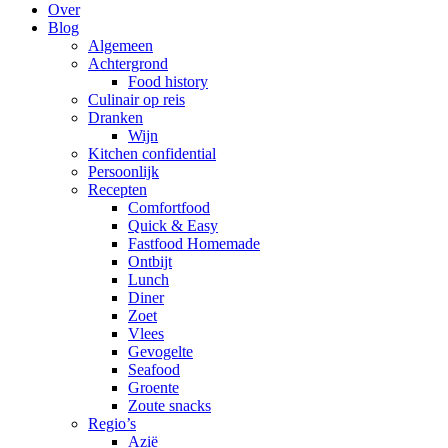
Over
Blog
Algemeen
Achtergrond
Food history
Culinair op reis
Dranken
Wijn
Kitchen confidential
Persoonlijk
Recepten
Comfortfood
Quick & Easy
Fastfood Homemade
Ontbijt
Lunch
Diner
Zoet
Vlees
Gevogelte
Seafood
Groente
Zoute snacks
Regio’s
Azië