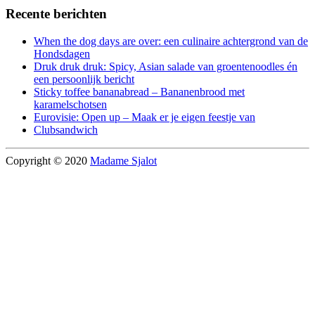
Recente berichten
When the dog days are over: een culinaire achtergrond van de
Hondsdagen
Druk druk druk: Spicy, Asian salade van groentenoodles én
een persoonlijk bericht
Sticky toffee bananabread – Bananenbrood met
karamelschotsen
Eurovisie: Open up – Maak er je eigen feestje van
Clubsandwich
Copyright © 2020
Madame Sjalot