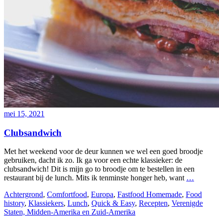
mei 15, 2021
Clubsandwich
Met het weekend voor de deur kunnen we wel een goed broodje
gebruiken, dacht ik zo. Ik ga voor een echte klassieker: de
clubsandwich! Dit is mijn go to broodje om te bestellen in een
restaurant bij de lunch. Mits ik tenminste honger heb, want
…
Achtergrond
,
Comfortfood
,
Europa
,
Fastfood Homemade
,
Food
history
,
Klassiekers
,
Lunch
,
Quick & Easy
,
Recepten
,
Verenigde
Staten, Midden-Amerika en Zuid-Amerika