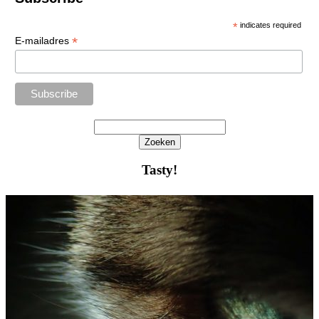
*
indicates required
*
E-mailadres
Zoeken
Het
zoeken
Tasty!
is
aan
de
gang