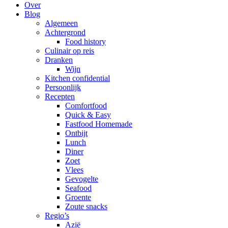
Over
Blog
Algemeen
Achtergrond
Food history
Culinair op reis
Dranken
Wijn
Kitchen confidential
Persoonlijk
Recepten
Comfortfood
Quick & Easy
Fastfood Homemade
Ontbijt
Lunch
Diner
Zoet
Vlees
Gevogelte
Seafood
Groente
Zoute snacks
Regio’s
Azië