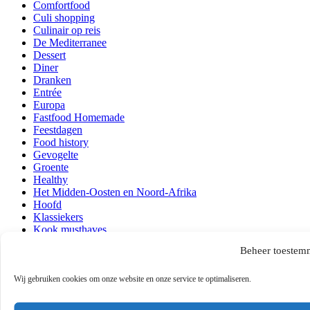
Comfortfood
Culi shopping
Culinair op reis
De Mediterranee
Dessert
Diner
Dranken
Entrée
Europa
Fastfood Homemade
Feestdagen
Food history
Gevogelte
Groente
Healthy
Het Midden-Oosten en Noord-Afrika
Hoofd
Klassiekers
Kook musthaves
Lezen en kijken
Beheer toestem
Lunch
Ontbijt
Over mij
Wij gebruiken cookies om onze website en onze service te optimaliseren.
Persoonlijk
Quick & Easy