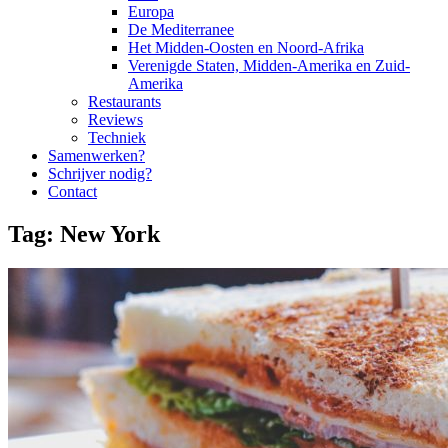
Europa
De Mediterranee
Het Midden-Oosten en Noord-Afrika
Verenigde Staten, Midden-Amerika en Zuid-
Amerika
Restaurants
Reviews
Techniek
Samenwerken?
Schrijver nodig?
Contact
Tag:
New York