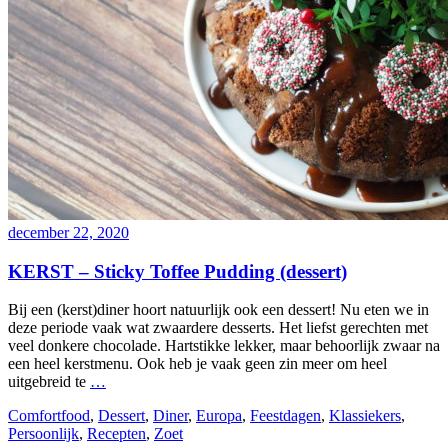
december 22, 2020
KERST – Sticky Toffee Pudding (dessert)
Bij een (kerst)diner hoort natuurlijk ook een dessert! Nu eten we in
deze periode vaak wat zwaardere desserts. Het liefst gerechten met
veel donkere chocolade. Hartstikke lekker, maar behoorlijk zwaar na
een heel kerstmenu. Ook heb je vaak geen zin meer om heel
uitgebreid te
…
Comfortfood
,
Dessert
,
Diner
,
Europa
,
Feestdagen
,
Klassiekers
,
Persoonlijk
,
Recepten
,
Zoet