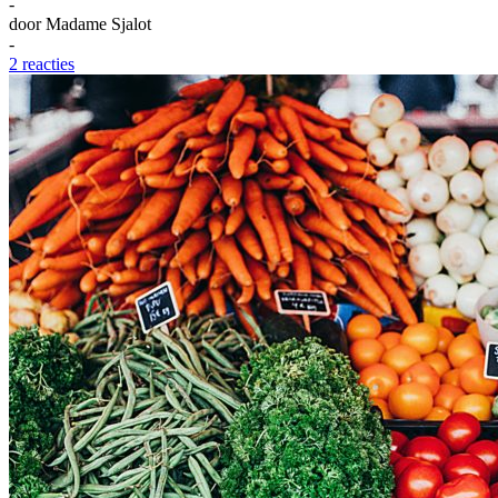
-
door
Madame Sjalot
-
2 reacties