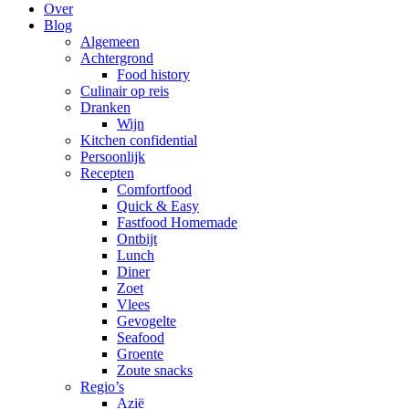
Over
Blog
Algemeen
Achtergrond
Food history
Culinair op reis
Dranken
Wijn
Kitchen confidential
Persoonlijk
Recepten
Comfortfood
Quick & Easy
Fastfood Homemade
Ontbijt
Lunch
Diner
Zoet
Vlees
Gevogelte
Seafood
Groente
Zoute snacks
Regio’s
Azië