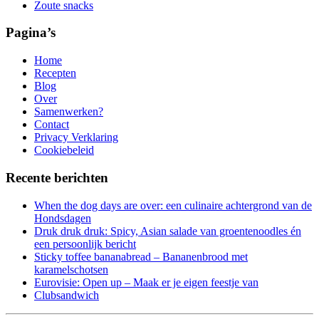
Zoute snacks
Pagina’s
Home
Recepten
Blog
Over
Samenwerken?
Contact
Privacy Verklaring
Cookiebeleid
Recente berichten
When the dog days are over: een culinaire achtergrond van de
Hondsdagen
Druk druk druk: Spicy, Asian salade van groentenoodles én
een persoonlijk bericht
Sticky toffee bananabread – Bananenbrood met
karamelschotsen
Eurovisie: Open up – Maak er je eigen feestje van
Clubsandwich