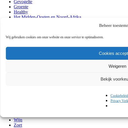
Gevogelte
Groente
Healthy
Het Midden-Oosten en Noord-Afrika
Hoofd
Beheer toestem
Klassiekers
Kook musthaves
Lezen en kijken
Wij gebruiken cookies om onze website en onze service te optimaliseren.
Lunch
Ontbijt
Over mij
Cookies accept
Persoonlijk
Quick & Easy
Weigeren
Recepten
Regio's
Restaurants
Bekijk voorke
Reviews
Seafood
Slow food
Cookiebelei
Techniek
Privacy Verk
Tussengerechten
Verenigde Staten, Midden-Amerika en Zuid-Amerika
Vlees
Wijn
Zoet