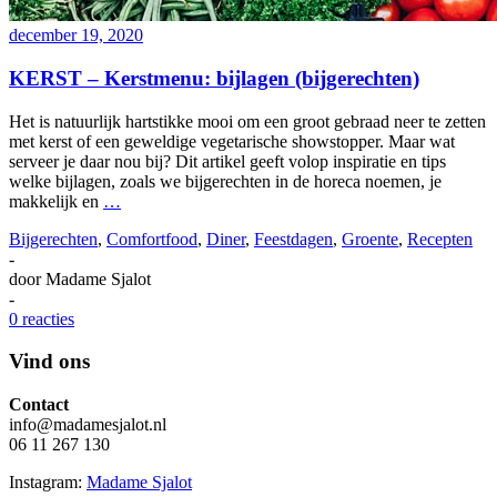
december 19, 2020
KERST – Kerstmenu: bijlagen (bijgerechten)
Het is natuurlijk hartstikke mooi om een groot gebraad neer te zetten
met kerst of een geweldige vegetarische showstopper. Maar wat
serveer je daar nou bij? Dit artikel geeft volop inspiratie en tips
welke bijlagen, zoals we bijgerechten in de horeca noemen, je
makkelijk en
…
Bijgerechten
,
Comfortfood
,
Diner
,
Feestdagen
,
Groente
,
Recepten
-
door
Madame Sjalot
-
0 reacties
Vind ons
Contact
info@madamesjalot.nl
06 11 267 130
Instagram:
Madame Sjalot