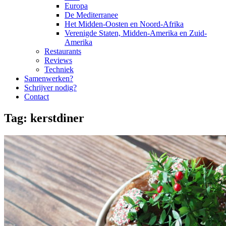
Europa
De Mediterranee
Het Midden-Oosten en Noord-Afrika
Verenigde Staten, Midden-Amerika en Zuid-
Amerika
Restaurants
Reviews
Techniek
Samenwerken?
Schrijver nodig?
Contact
Tag:
kerstdiner