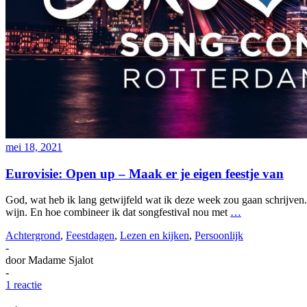
mei 18, 2021
Eurovisie: Open up – Maak er je eigen feestje van
God, wat heb ik lang getwijfeld wat ik deze week zou gaan schrijven. W
wijn. En hoe combineer ik dat songfestival nou met
…
Achtergrond
,
Feestdagen
,
Lezen en kijken
,
Persoonlijk
-
door
Madame Sjalot
-
1 reactie