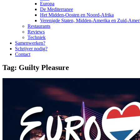
Europa
De Mediterranee
Het Midden-Oosten en Noord-Afrika
Verenigde Staten, Midden-Amerika en Zuid-Amer
Restaurants
Reviews
Techniek
Samenwerken?
Schrijver nodig?
Contact
Tag:
Guilty Pleasure