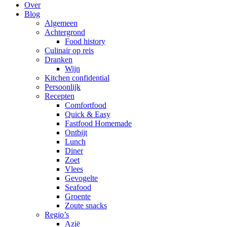
Over
Blog
Algemeen
Achtergrond
Food history
Culinair op reis
Dranken
Wijn
Kitchen confidential
Persoonlijk
Recepten
Comfortfood
Quick & Easy
Fastfood Homemade
Ontbijt
Lunch
Diner
Zoet
Vlees
Gevogelte
Seafood
Groente
Zoute snacks
Regio’s
Azië