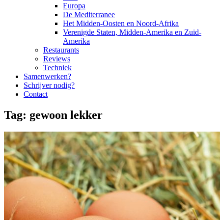
Europa
De Mediterranee
Het Midden-Oosten en Noord-Afrika
Verenigde Staten, Midden-Amerika en Zuid-
Amerika
Restaurants
Reviews
Techniek
Samenwerken?
Schrijver nodig?
Contact
Tag:
gewoon lekker