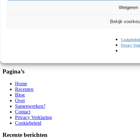
Restaurants
Weigeren
Reviews
Seafood
Slow food
Bekijk voorke
Techniek
Tussengerechten
Verenigde Staten, Midden-Amerika en Zuid-Amerika
Cookiebelei
Vlees
Privacy Verk
Wijn
Zoet
Zoute snacks
Pagina’s
Home
Recepten
Blog
Over
Samenwerken?
Contact
Privacy Verklaring
Cookiebeleid
Recente berichten