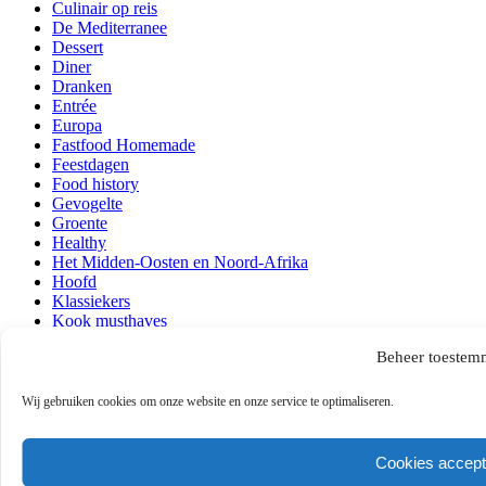
Culinair op reis
De Mediterranee
Dessert
Diner
Dranken
Entrée
Europa
Fastfood Homemade
Feestdagen
Food history
Gevogelte
Groente
Healthy
Het Midden-Oosten en Noord-Afrika
Hoofd
Klassiekers
Kook musthaves
Lezen en kijken
Beheer toestem
Lunch
Ontbijt
Over mij
Wij gebruiken cookies om onze website en onze service te optimaliseren.
Persoonlijk
Quick & Easy
Recepten
Cookies accept
Regio's