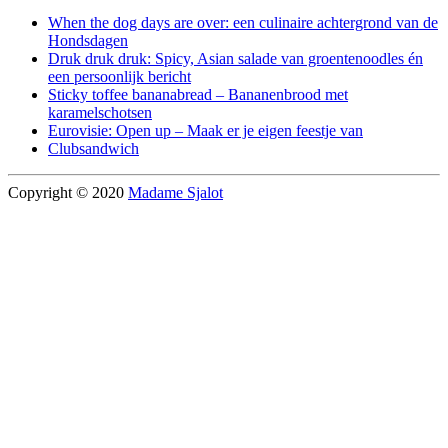
When the dog days are over: een culinaire achtergrond van de
Hondsdagen
Druk druk druk: Spicy, Asian salade van groentenoodles én
een persoonlijk bericht
Sticky toffee bananabread – Bananenbrood met
karamelschotsen
Eurovisie: Open up – Maak er je eigen feestje van
Clubsandwich
Copyright © 2020
Madame Sjalot