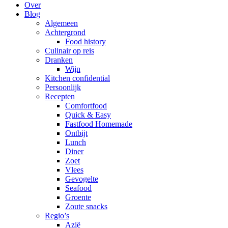
Over
Blog
Algemeen
Achtergrond
Food history
Culinair op reis
Dranken
Wijn
Kitchen confidential
Persoonlijk
Recepten
Comfortfood
Quick & Easy
Fastfood Homemade
Ontbijt
Lunch
Diner
Zoet
Vlees
Gevogelte
Seafood
Groente
Zoute snacks
Regio’s
Azië